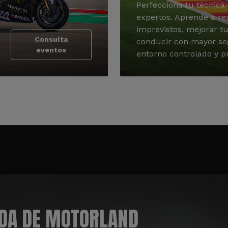
Perfecciona tu técnica 
expertos. Aprende a re
imprevistos, mejorar tu
Consulta
conducir con mayor se
eventos
entorno controlado y pr
ADA DE MOTORLAND