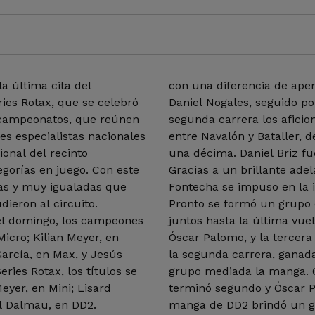
a última cita del
con una diferencia de apen
ies Rotax, que se celebró
Daniel Nogales, seguido po
 campeonatos, que reúnen
segunda carrera los aficion
es especialistas nacionales
entre Navalón y Bataller, d
ional del recinto
una décima. Daniel Briz fue
egorías en juego. Con este
Gracias a un brillante ade
sas y muy igualadas que
Fontecha se impuso en la 
dieron al circuito.
Pronto se formó un grupo 
 el domingo, los campeones
juntos hasta la última vuel
icro; Kilian Meyer, en
Óscar Palomo, y la tercera
la segunda carrera, ganad
ries Rotax, los títulos se
grupo mediada la manga. Q
, en Mini; Lisard
terminó segundo y Óscar P
ol Dalmau, en DD2.
manga de DD2 brindó un gr