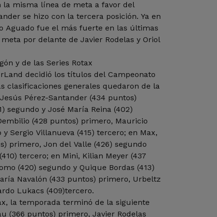
 la misma línea de meta a favor del
nder se hizo con la tercera posición. Ya en
o Aguado fue el más fuerte en las últimas
 meta por delante de Javier Rodelas y Oriol
n y de las Series Rotax
orLand decidió los títulos del Campeonato
s clasificaciones generales quedaron de la
 Jesús Pérez-Santander (434 puntos)
1) segundo y José María Reina (402)
 Dembilio (428 puntos) primero, Mauricio
 y Sergio Villanueva (415) tercero; en Max,
rimero, Jon del Valle (426) segundo
(410) tercero; en Mini, Kilian Meyer (437
lomo (420) segundo y Quique Bordas (413)
valón (433 puntos) primero, Urbeltz
rdo Lukacs (409)tercero.
ax, la temporada terminó de la siguiente
u (366 puntos) primero, Javier Rodelas