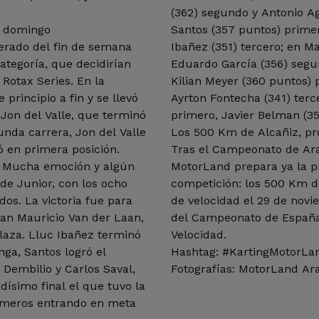
(362) segundo y Antonio Ag
l domingo
Santos (357 puntos) primer
erado del fin de semana
Ibañez (351) tercero; en Ma
categoría, que decidirían
Eduardo García (356) segun
Rotax Series. En la
Kilian Meyer (360 puntos)
 principio a fin y se llevó
Ayrton Fontecha (341) terce
 Jon del Valle, que terminó
primero, Javier Belman (35
gunda carrera, Jon del Valle
Los 500 Km de Alcañiz, pr
 en primera posición.
Tras el Campeonato de Arag
o. Mucha emoción y algún
MotorLand prepara ya la p
e Junior, con los ocho
competición: los 500 Km de
os. La victoria fue para
de velocidad el 29 de novi
man Mauricio Van der Laan,
del Campeonato de España
laza. Lluc Ibañez terminó
Velocidad.
Hashtag: #KartingMotorLa
 Dembilio y Carlos Saval,
Fotografías: MotorLand Ar
ísimo final el que tuvo la
rimeros entrando en meta