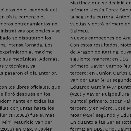
Martínez que se decidió en
pilotos en el paddock del
primero. Jesús Pérez Santa
n en pista comenzó el
la segunda carrera, Antoni
rimeros entrenamientos no
vueltas y entró primero en
inistrativas opcionales y se
Dalmau.
ábado se disputaron los
Nuevos campeones de Aragó
na intensa jornada. Los
Con estos resultados, Mot
a exprimieron al máximo
de Aragón de Karting, cuya
to sus mecánicas. Además,
siguiente manera: en DD2,
as y técnicas, ya
primero, Javier Campo (43
as pasaron el día anterior.
tercero; en Junior, Carlos
Van der Laar (418) segundo
n los libres oficiales, que
Eduardo García (437 puntos) p
se libró después en los
(426) y Xavier Puigdelliura 
edominante en todas las
puntos) primero, óscar Pa
illas conjuntas hasta los
tercero, y en Micro, José María Na
ler (1:13:382) fue el más
Moar (424) segundo y Edua
o Van der
En cuanto a las Series Rot
02:033) en Max, y Javier
forma: en DD2, Oriol Dalma