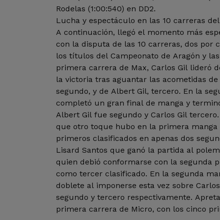
Rodelas (1:00:540) en DD2.
Lucha y espectáculo en las 10 carreras de
A continuación, llegó el momento más esp
con la disputa de las 10 carreras, dos por 
los títulos del Campeonato de Aragón y las 
primera carrera de Max, Carlos Gil lideró de
la victoria tras aguantar las acometidas de
segundo, y de Albert Gil, tercero. En la se
completó un gran final de manga y terminó
Albert Gil fue segundo y Carlos Gil tercer
que otro toque hubo en la primera manga d
primeros clasificados en apenas dos segund
Lisard Santos que ganó la partida al pole
quien debió conformarse con la segunda p
como tercer clasificado. En la segunda manga, Santos logró el
doblete al imponerse esta vez sobre Carlos
segundo y tercero respectivamente. Apretad
primera carrera de Micro, con los cinco p