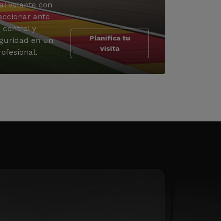
al volante con
accionar ante
 control y
Planifica tu
guridad en un
visita
ofesional.