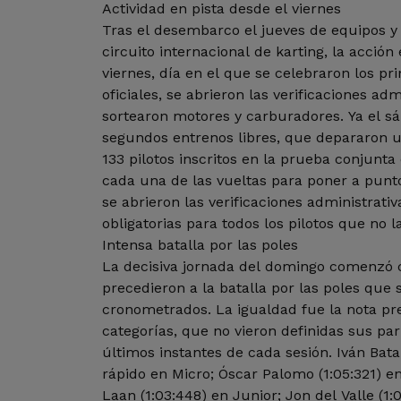
Actividad en pista desde el viernes
Tras el desembarco el jueves de equipos y 
circuito internacional de karting, la acció
viernes, día en el que se celebraron los p
oficiales, se abrieron las verificaciones adm
sortearon motores y carburadores. Ya el s
segundos entrenos libres, que depararon u
133 pilotos inscritos en la prueba conjunt
cada una de las vueltas para poner a pun
se abrieron las verificaciones administrativ
obligatorias para todos los pilotos que no l
Intensa batalla por las poles
La decisiva jornada del domingo comenzó co
precedieron a la batalla por las poles que 
cronometrados. La igualdad fue la nota pr
categorías, que no vieron definidas sus par
últimos instantes de cada sesión. Iván Batal
rápido en Micro; Óscar Palomo (1:05:321) en Mini; Maurici
Laan (1:03:448) en Junior; Jon del Valle (1: