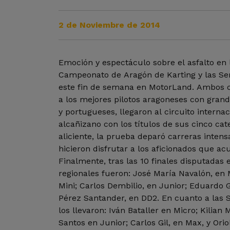
2 de Noviembre de 2014
Emoción y espectáculo sobre el asfalto en l
Campeonato de Aragón de Karting y las Ser
este fin de semana en MotorLand. Ambos
a los mejores pilotos aragoneses con grand
y portugueses, llegaron al circuito internac
alcañizano con los títulos de sus cinco cat
aliciente, la prueba deparó carreras inten
hicieron disfrutar a los aficionados que acu
Finalmente, tras las 10 finales disputadas
regionales fueron: José María Navalón, en M
Mini; Carlos Dembilio, en Junior; Eduardo García, en Max, y Jesús
Pérez Santander, en DD2. En cuanto a las Se
los llevaron: Iván Bataller en Micro; Kilian Meyer
Santos en Junior; Carlos Gil, en Max, y Ori