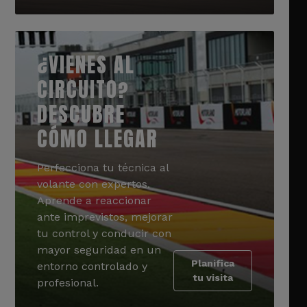
¿VIENES AL
CIRCUITO?
DESCUBRE
CÓMO LLEGAR
Perfecciona tu técnica al
volante con expertos.
Aprende a reaccionar
ante imprevistos, mejorar
tu control y conducir con
mayor seguridad en un
Planifica
entorno controlado y
tu visita
profesional.