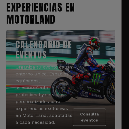
EXPERIENCIAS EN
MOTORLAND
CALENDARIO DE
EVENTOS
Organiza tu evento en un
entorno único. Espacios
equipados,
asesoramiento
profesional y servicios
personalizados para
experiencias exclusivas
Consulta
en MotorLand, adaptadas
eventos
a cada necesidad.