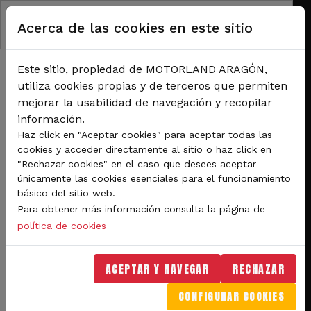
Pasar al contenido principal
Acerca de las cookies en este sitio
Este sitio, propiedad de MOTORLAND ARAGÓN,
utiliza cookies propias y de terceros que permiten
mejorar la usabilidad de navegación y recopilar
información.
RUTA DE NAVEGACIÓN
Haz click en "Aceptar cookies" para aceptar todas las
Inicio
Noticias
cookies y acceder directamente al sitio o haz click en
Motorland Aragón recibe el Premio al mejor Organizador del Año 2021 otorgado
"Rechazar cookies" en el caso que desees aceptar
por la Federación Española de Automovilismo.
únicamente las cookies esenciales para el funcionamiento
básico del sitio web.
Motorland Aragón recibe
Para obtener más información consulta la página de
el Premio al mejor
política de cookies
Organizador del Año 2021
ACEPTAR Y NAVEGAR
RECHAZAR
otorgado por la
CONFIGURAR COOKIES
Federación Española de