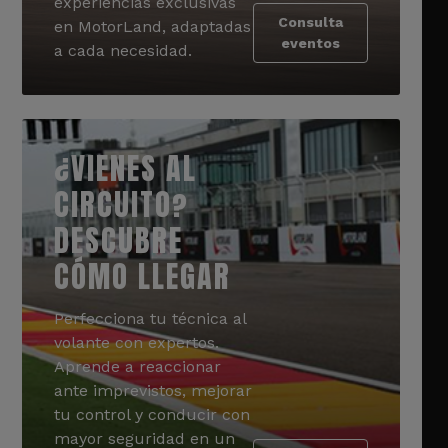
experiencias exclusivas
Consulta
en MotorLand, adaptadas
eventos
a cada necesidad.
¿VIENES AL
CIRCUITO?
DESCUBRE
CÓMO LLEGAR
Perfecciona tu técnica al
volante con expertos.
Aprende a reaccionar
ante imprevistos, mejorar
tu control y conducir con
mayor seguridad en un