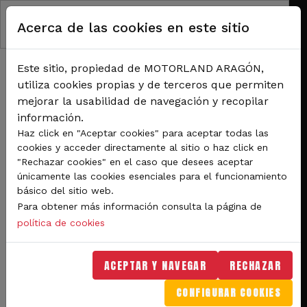
Pasar al contenido principal
Acerca de las cookies en este sitio
Este sitio, propiedad de MOTORLAND ARAGÓN,
utiliza cookies propias y de terceros que permiten
mejorar la usabilidad de navegación y recopilar
información.
RUTA DE NAVEGACIÓN
Haz click en "Aceptar cookies" para aceptar todas las
Inicio
Noticias
cookies y acceder directamente al sitio o haz click en
MotorLand Aragón cerrará el Campeonato del Mundo de Turismos 2020 con un
"Rechazar cookies" en el caso que desees aceptar
gran evento final
únicamente las cookies esenciales para el funcionamiento
básico del sitio web.
MotorLand Aragón cerrará
Para obtener más información consulta la página de
el Campeonato del Mundo
política de cookies
de Turismos 2020 con un
ACEPTAR Y NAVEGAR
RECHAZAR
gran evento final
CONFIGURAR COOKIES