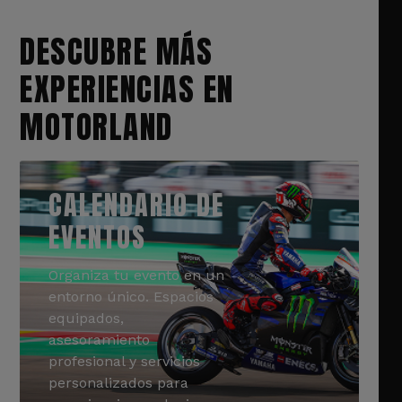
DESCUBRE MÁS
EXPERIENCIAS EN
MOTORLAND
CALENDARIO DE
EVENTOS
Organiza tu evento en un
entorno único. Espacios
equipados,
asesoramiento
profesional y servicios
personalizados para