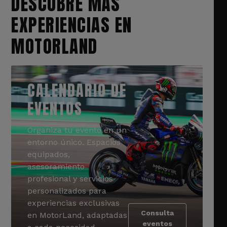
DESCUBRE MÁS
EXPERIENCIAS EN
MOTORLAND
CALENDARIO DE
EVENTOS
Organiza tu evento en un
entorno único. Espacios
equipados,
asesoramiento
profesional y servicios
personalizados para
experiencias exclusivas
Consulta
en MotorLand, adaptadas
eventos