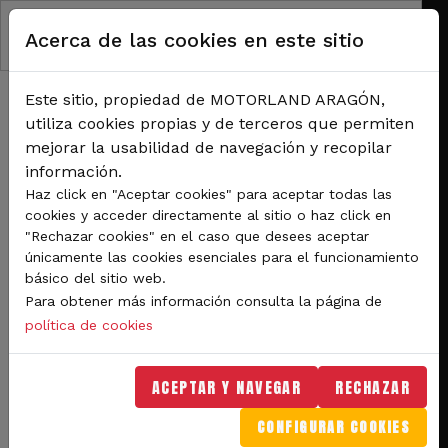
Pasar al contenido principal
Acerca de las cookies en este sitio
Este sitio, propiedad de MOTORLAND ARAGÓN,
utiliza cookies propias y de terceros que permiten
mejorar la usabilidad de navegación y recopilar
información.
RUTA DE NAVEGACIÓN
Haz click en "Aceptar cookies" para aceptar todas las
Inicio
Noticias
cookies y acceder directamente al sitio o haz click en
Motorland Aragón apuesta firmemente por la sostenibilidad y el
"Rechazar cookies" en el caso que desees aceptar
medioambiente.
únicamente las cookies esenciales para el funcionamiento
básico del sitio web.
Motorland Aragón apuesta
Para obtener más información consulta la página de
firmemente por la
política de cookies
sostenibilidad y el
ACEPTAR Y NAVEGAR
RECHAZAR
medioambiente.
CONFIGURAR COOKIES