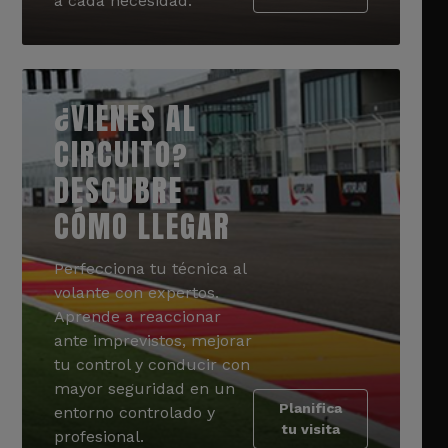
a cada necesidad.
¿VIENES AL
CIRCUITO?
DESCUBRE
CÓMO LLEGAR
Perfecciona tu técnica al
volante con expertos.
Aprende a reaccionar
ante imprevistos, mejorar
tu control y conducir con
mayor seguridad en un
Planifica
entorno controlado y
tu visita
profesional.