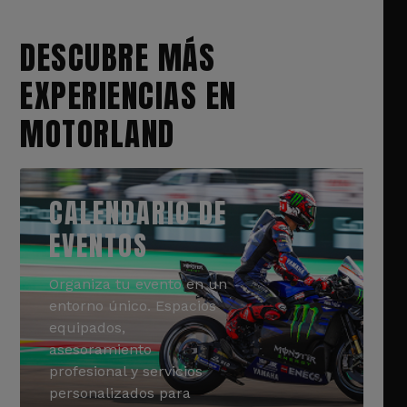
DESCUBRE MÁS
EXPERIENCIAS EN
MOTORLAND
CALENDARIO DE
EVENTOS
Organiza tu evento en un
entorno único. Espacios
equipados,
asesoramiento
profesional y servicios
personalizados para