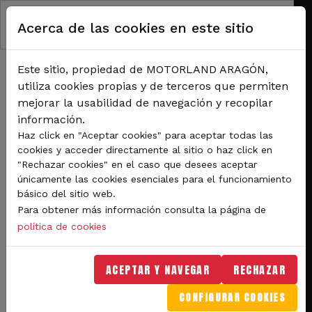
Pasar al contenido principal
Acerca de las cookies en este sitio
Este sitio, propiedad de MOTORLAND ARAGÓN,
utiliza cookies propias y de terceros que permiten
mejorar la usabilidad de navegación y recopilar
información.
RUTA DE NAVEGACIÓN
Haz click en "Aceptar cookies" para aceptar todas las
Inicio
Noticias
cookies y acceder directamente al sitio o haz click en
Motorland Aragón alza el Trofeo de Velocidad con diez espectaculares carreras y
"Rechazar cookies" en el caso que desees aceptar
mucha participación
únicamente las cookies esenciales para el funcionamiento
básico del sitio web.
Motorland Aragón alza el
Para obtener más información consulta la página de
Trofeo de Velocidad con
política de cookies
diez espectaculares
ACEPTAR Y NAVEGAR
RECHAZAR
carreras y mucha
CONFIGURAR COOKIES
participación