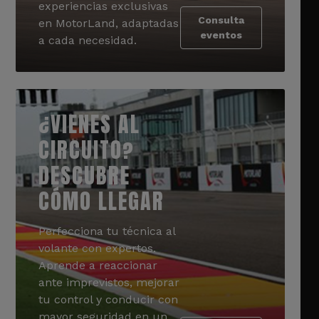
experiencias exclusivas
Consulta
en MotorLand, adaptadas
eventos
a cada necesidad.
¿VIENES AL
CIRCUITO?
DESCUBRE
CÓMO LLEGAR
Perfecciona tu técnica al
volante con expertos.
Aprende a reaccionar
ante imprevistos, mejorar
tu control y conducir con
mayor seguridad en un