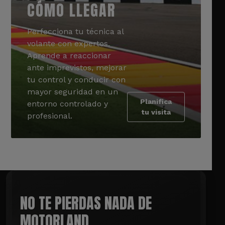
CÓMO LLEGAR
Perfecciona tu técnica al
volante con expertos.
Aprende a reaccionar
ante imprevistos, mejorar
tu control y conducir con
mayor seguridad en un
Planifica
entorno controlado y
tu visita
profesional.
NO TE PIERDAS NADA DE
MOTORLAND