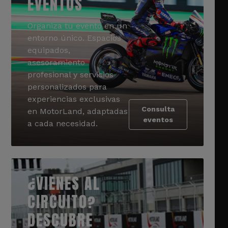
EVENTOS
Organiza tu evento en un
entorno único. Espacios
equipados,
asesoramiento
profesional y servicios
personalizados para
experiencias exclusivas
Consulta
en MotorLand, adaptadas
eventos
a cada necesidad.
¿VIENES AL
CIRCUITO?
DESCUBRE