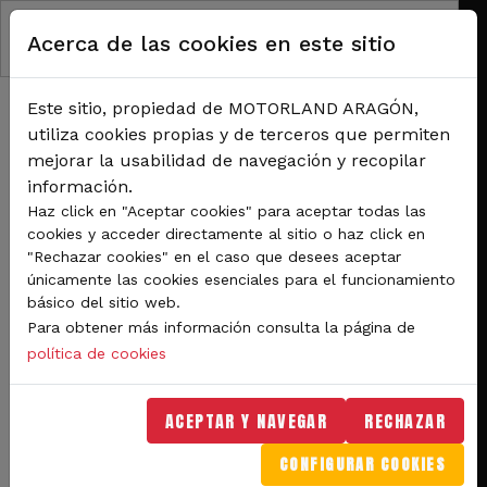
Pasar al contenido principal
Acerca de las cookies en este sitio
Este sitio, propiedad de MOTORLAND ARAGÓN,
utiliza cookies propias y de terceros que permiten
mejorar la usabilidad de navegación y recopilar
información.
RUTA DE NAVEGACIÓN
Haz click en "Aceptar cookies" para aceptar todas las
Inicio
Noticias
cookies y acceder directamente al sitio o haz click en
MotorLand Aragón acogerá más de una veintena de eventos deportivos en
"Rechazar cookies" en el caso que desees aceptar
2020
únicamente las cookies esenciales para el funcionamiento
básico del sitio web.
MotorLand Aragón
Para obtener más información consulta la página de
acogerá más de una
política de cookies
veintena de eventos
ACEPTAR Y NAVEGAR
RECHAZAR
deportivos en 2020
CONFIGURAR COOKIES