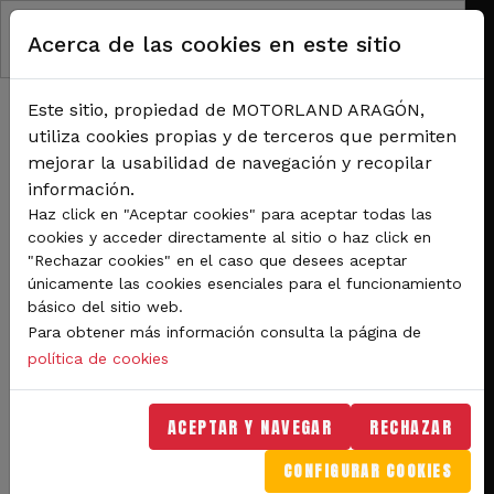
Pasar al contenido principal
Acerca de las cookies en este sitio
Este sitio, propiedad de MOTORLAND ARAGÓN,
utiliza cookies propias y de terceros que permiten
mejorar la usabilidad de navegación y recopilar
información.
RUTA DE NAVEGACIÓN
Haz click en "Aceptar cookies" para aceptar todas las
Inicio
Noticias
cookies y acceder directamente al sitio o haz click en
MotorLand albergará este verano el III MotoCamp para niños entre 5 y 14 años
"Rechazar cookies" en el caso que desees aceptar
únicamente las cookies esenciales para el funcionamiento
MotorLand albergará este
básico del sitio web.
Para obtener más información consulta la página de
verano el III MotoCamp
política de cookies
para niños entre 5 y 14
años
ACEPTAR Y NAVEGAR
RECHAZAR
CONFIGURAR COOKIES