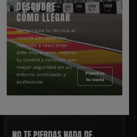
DESCUBRE
CÓMO LLEGAR
Perfecciona tu técnica al
volante con expertos.
Aprende a reaccionar
ante imprevistos, mejorar
tu control y conducir con
mayor seguridad en un
Planifica
entorno controlado y
tu visita
profesional.
NO TE PIERDAS NADA DE