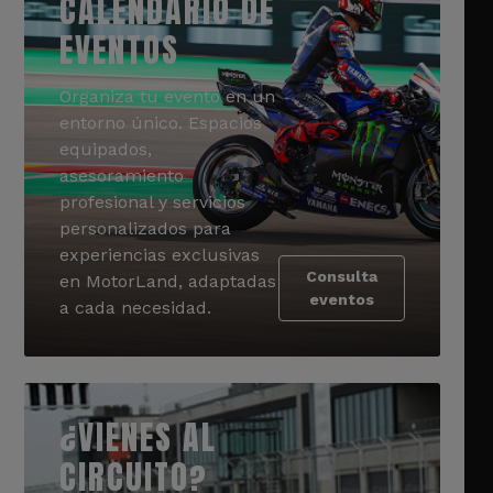
CALENDARIO DE
EVENTOS
Organiza tu evento en un
entorno único. Espacios
equipados,
asesoramiento
profesional y servicios
personalizados para
experiencias exclusivas
Consulta
en MotorLand, adaptadas
eventos
a cada necesidad.
¿VIENES AL
CIRCUITO?