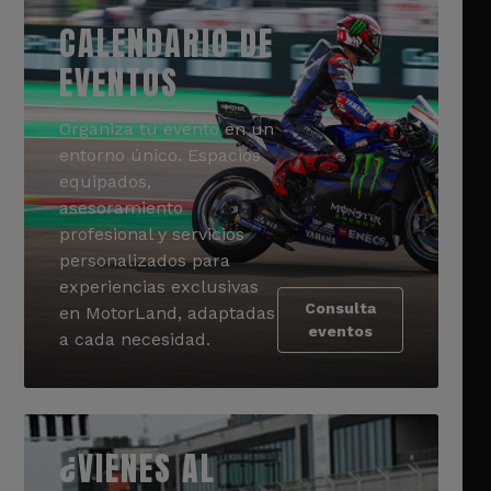
CALENDARIO DE
EVENTOS
Organiza tu evento en un
entorno único. Espacios
equipados,
asesoramiento
profesional y servicios
personalizados para
experiencias exclusivas
Consulta
en MotorLand, adaptadas
eventos
a cada necesidad.
¿VIENES AL