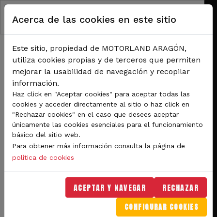
Pasar al contenido principal
Acerca de las cookies en este sitio
Este sitio, propiedad de MOTORLAND ARAGÓN,
utiliza cookies propias y de terceros que permiten
mejorar la usabilidad de navegación y recopilar
información.
RUTA DE NAVEGACIÓN
Haz click en "Aceptar cookies" para aceptar todas las
Inicio
Noticias
cookies y acceder directamente al sitio o haz click en
Miles de aficionados vibran en MotorLand con el espectáculo de MotoGP
"Rechazar cookies" en el caso que desees aceptar
únicamente las cookies esenciales para el funcionamiento
Miles de aficionados
básico del sitio web.
Para obtener más información consulta la página de
vibran en MotorLand con
política de cookies
el espectáculo de MotoGP
ACEPTAR Y NAVEGAR
RECHAZAR
El público disfrutó con las emocionantes
CONFIGURAR COOKIES
carreras del Gran Premio Movistar de