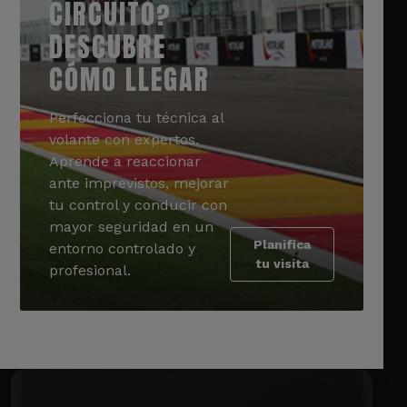
CIRCUITO?
DESCUBRE
CÓMO LLEGAR
Perfecciona tu técnica al
volante con expertos.
Aprende a reaccionar
ante imprevistos, mejorar
tu control y conducir con
mayor seguridad en un
Planifica
entorno controlado y
tu visita
profesional.