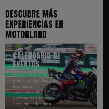
DESCUBRE MÁS
EXPERIENCIAS EN
MOTORLAND
CALENDARIO DE
EVENTOS
Organiza tu evento en un
entorno único. Espacios
equipados,
asesoramiento
profesional y servicios
personalizados para