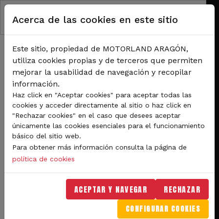
Pasar al contenido principal
Acerca de las cookies en este sitio
Este sitio, propiedad de MOTORLAND ARAGÓN,
utiliza cookies propias y de terceros que permiten
mejorar la usabilidad de navegación y recopilar
información.
RUTA DE NAVEGACIÓN
Haz click en "Aceptar cookies" para aceptar todas las
Inicio
Noticias
cookies y acceder directamente al sitio o haz click en
Máxima difusión para la primera prueba del Campeonato Mundial de WorldSBK
"Rechazar cookies" en el caso que desees aceptar
en MotorLand Aragón. Comienza la cuenta atrás.
únicamente las cookies esenciales para el funcionamiento
básico del sitio web.
Máxima difusión para la
Para obtener más información consulta la página de
primera prueba del
política de cookies
Campeonato Mundial de
ACEPTAR Y NAVEGAR
RECHAZAR
WorldSBK en MotorLand
CONFIGURAR COOKIES
Aragón. Comienza la