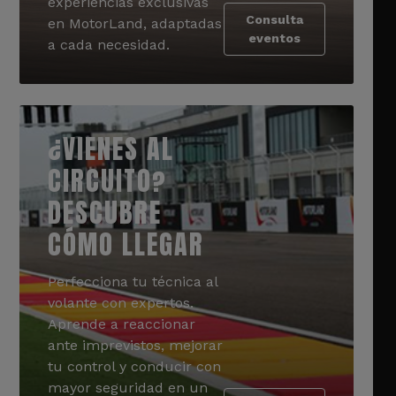
experiencias exclusivas
Consulta
en MotorLand, adaptadas
eventos
a cada necesidad.
¿VIENES AL
CIRCUITO?
DESCUBRE
CÓMO LLEGAR
Perfecciona tu técnica al
volante con expertos.
Aprende a reaccionar
ante imprevistos, mejorar
tu control y conducir con
mayor seguridad en un