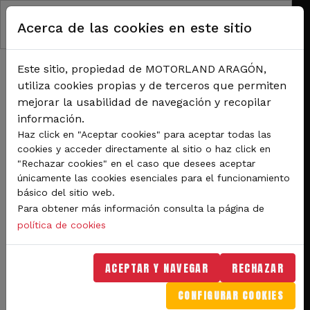
Pasar al contenido principal
Acerca de las cookies en este sitio
Este sitio, propiedad de MOTORLAND ARAGÓN,
utiliza cookies propias y de terceros que permiten
mejorar la usabilidad de navegación y recopilar
información.
RUTA DE NAVEGACIÓN
Haz click en "Aceptar cookies" para aceptar todas las
Inicio
Noticias
cookies y acceder directamente al sitio o haz click en
Más de 6.000 personas trabajarán en MotorLand durante el Gran Premio
"Rechazar cookies" en el caso que desees aceptar
Movistar de Aragón
únicamente las cookies esenciales para el funcionamiento
básico del sitio web.
Más de 6.000 personas
Para obtener más información consulta la página de
trabajarán en MotorLand
política de cookies
durante el Gran Premio
ACEPTAR Y NAVEGAR
RECHAZAR
Movistar de Aragón
CONFIGURAR COOKIES