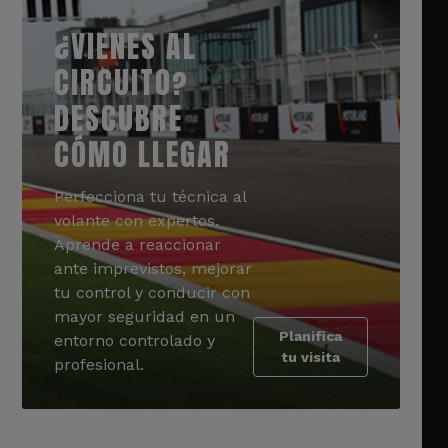
¿VIENES AL
CIRCUITO?
DESCUBRE
CÓMO LLEGAR
Perfecciona tu técnica al
volante con expertos.
Aprende a reaccionar
ante imprevistos, mejorar
tu control y conducir con
mayor seguridad en un
Planifica
entorno controlado y
tu visita
profesional.