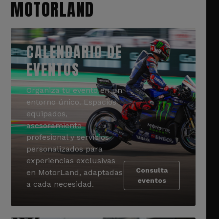
MOTORLAND
CALENDARIO DE
EVENTOS
Organiza tu evento en un
entorno único. Espacios
equipados,
asesoramiento
profesional y servicios
personalizados para
experiencias exclusivas
Consulta
en MotorLand, adaptadas
eventos
a cada necesidad.