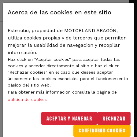
RUTA DE NAVEGACIÓN
Pasar al contenido principal
Acerca de las cookies en este sitio
Inicio
Noticias
Más de 40 vehículos y 100 pilotos en los 500 km. KH-7 de Alcañiz este
sábado
Este sitio, propiedad de MOTORLAND ARAGÓN,
Más de 40 vehículos y 100
utiliza cookies propias y de terceros que permiten
mejorar la usabilidad de navegación y recopilar
pilotos en los 500 km. KH-
información.
7 de Alcañiz este sábado
Haz click en "Aceptar cookies" para aceptar todas las
cookies y acceder directamente al sitio o haz click en
"Rechazar cookies" en el caso que desees aceptar
La prueba que se disputa este fin de
únicamente las cookies esenciales para el funcionamiento
básico del sitio web.
semana en MotorLand sirve para poner
Para obtener más información consulta la página de
el punto y final a la temporada
política de cookies
automovilística en los circuitos
españoles. La inscripción es superior a
ACEPTAR Y NAVEGAR
RECHAZAR
40 vehículos y aparte de renombrados
CONFIGURAR COOKIES
pilotos habrá algunos VIP como la