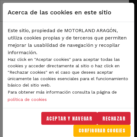
RUTA DE NAVEGACIÓN
Pasar al contenido principal
Acerca de las cookies en este sitio
Inicio
Noticias
Más de 170 pilotos este fin de semana en el XI Trofeo de Velocidad MotorLand
Aragón
Este sitio, propiedad de MOTORLAND ARAGÓN,
Más de 170 pilotos este fin
utiliza cookies propias y de terceros que permiten
mejorar la usabilidad de navegación y recopilar
de semana en el XI Trofeo
información.
de Velocidad MotorLand
Haz click en "Aceptar cookies" para aceptar todas las
cookies y acceder directamente al sitio o haz click en
Aragón
"Rechazar cookies" en el caso que desees aceptar
únicamente las cookies esenciales para el funcionamiento
básico del sitio web.
Durante el fin de semana habrá más de
Para obtener más información consulta la página de
15 horas de carreras entre las que
política de cookies
destaca una carrera de resistencia el
sábado que será de 12 horas, que se
ACEPTAR Y NAVEGAR
RECHAZAR
convertirá en la más larga disputada en
CONFIGURAR COOKIES
la historia de MotorLand. En total se