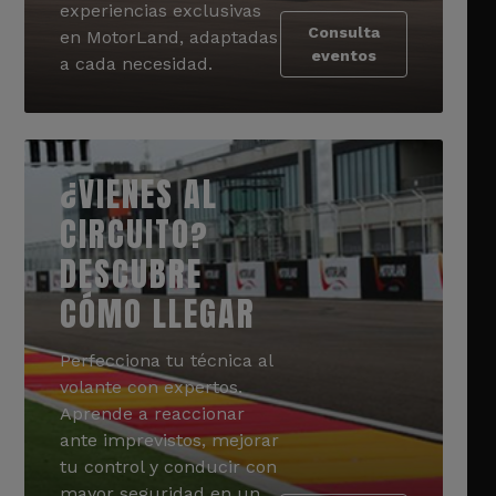
experiencias exclusivas
Consulta
en MotorLand, adaptadas
eventos
a cada necesidad.
¿VIENES AL
CIRCUITO?
DESCUBRE
CÓMO LLEGAR
Perfecciona tu técnica al
volante con expertos.
Aprende a reaccionar
ante imprevistos, mejorar
tu control y conducir con
mayor seguridad en un