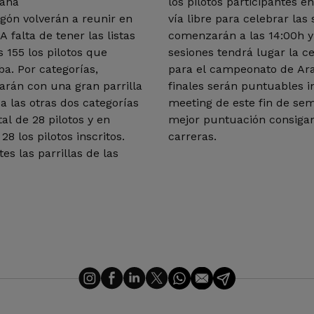
mana
los pilotos participantes e
gón volverán a reunir en
vía libre para celebrar la
 falta de tener las listas
comenzarán a las 14:00h y 
s 155 los pilotos que
sesiones tendrá lugar la 
ba. Por categorías,
para el campeonato de Ar
arán con una gran parrilla
finales serán puntuables 
a las otras dos categorías
meeting de este fin de sem
al de 28 pilotos y en
mejor puntuación consiga
8 los pilotos inscritos.
carreras.
es las parrillas de las