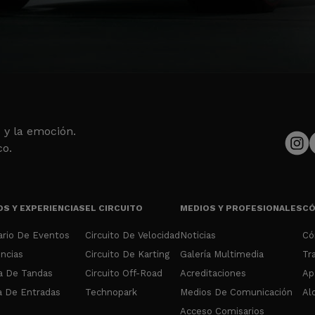
 y la emoción.
co.
S Y EXPERIENCIAS
EL CIRCUITO
MEDIOS Y PROFESIONALES
CÓ
ario De Eventos
Circuito De Velocidad
Noticias
Có
ncias
Circuito De Karting
Galería Multimedia
Tr
a De Tandas
Circuito Off-Road
Acreditaciones
Ap
 De Entradas
Technopark
Medios De Comunicación
Al
Acceso Comisarios