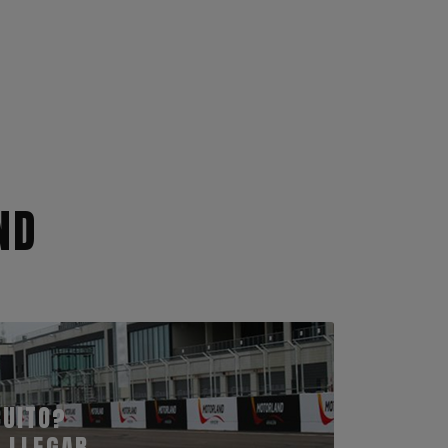
ND
CUITO?
 LLEGAR