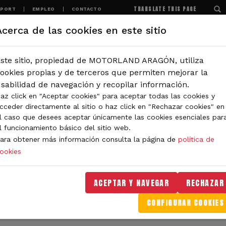
TRANSLATE THIS PAGE
SPORT
EMPLEO
CONTACTO
Acerca de las cookies en este sitio
MOTORLAND
EXPERIENCIAS
NOTICIAS
ste sitio, propiedad de MOTORLAND ARAGÓN, utiliza
IÓN
ookies propias y de terceros que permiten mejorar la
sabilidad de navegación y recopilar información.
 Series Aragón con el regional de karting este fin de semana
az click en "Aceptar cookies" para aceptar todas las cookies y
cceder directamente al sitio o haz click en "Rechazar cookies" en
 en MotorLand para la Rot
l caso que desees aceptar únicamente las cookies esenciales par
l funcionamiento básico del sitio web.
karting este fin de semana
ara obtener más información consulta la página de
política de
ookies
 domingo día 23 se celebrará la cuarta prueba 
de las Rotax Series Aragón. Por el momento ya
ACEPTAR Y NAVEGAR
RECHAZAR
CONFIGURAR COOKIES