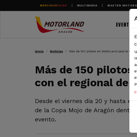
Pasar al contenido principal
MERCHANDISING
MULTIMEDIA
MASTER MOTOR
EVENTOS
E
RUTA DE NAVEGAC
c
u
Inicio
Noticias
Más de 150 pilotos en MotorLand para la Rotax
H
a
Más de 150 pilotos
e
e
con el regional de 
P
c
Desde el viernes día 20 y hasta el
de la Copa Mojo de Aragón dentro 
evento.