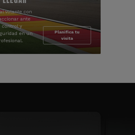
al volante con
accionar ante
 control y
Planifica tu
guridad en un
visita
ofesional.