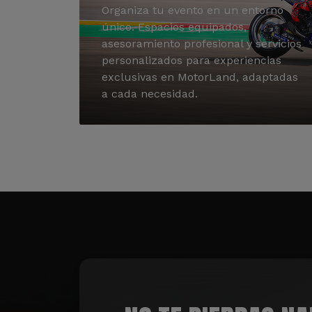
Organiza tu evento en un entorno
único. Espacios equipados,
asesoramiento profesional y servicios
personalizados para experiencias
exclusivas en MotorLand, adaptadas
a cada necesidad.