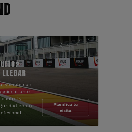
ND
CUITO?
 LLEGAR
al volante con
accionar ante
 control y
Planifica tu
guridad en un
visita
ofesional.