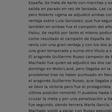
España. Se trata de karts con marchas y s
salida en parado en vez de lanzada. Las ca
pero Roberto Ugena se adjudicó ambas co
ventaja sobre Luis Gonzalez, que fue segun
también en ambas fue el campeón del año
Palou. Se repitió por tanto el mismo podiu
como resultado el campeón de España de 
venía con una gran ventaja y con los dos 
una gran temporada y suma otro título a 
El aragonés Guillermo Russo campeón de 
Machado fue quien se adjudicó las dos car
domingo en MotorLand, pero llegaba en la
provisional tras no haber puntuado en Reca
el aragonés Guillermo Russo, que llegaba 
se llevó la victoria pero fue el protagonist
última posición remontó 11 puestos hasta ll
cruzar la meta y por una penalización a D
fue segundo, siendo tercera Marta García. 
Machado volvió a ganar con Russo segundo