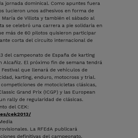
da jornada dominical. Como apuntes fuera
tos lucieron unos adhesivos en forma de
 María de Villota y también el sábado al
sta se celebró una carrera a pie solidaria en
ue más de 60 pilotos quisieron participar
ante corta del circuito internacional de
013 del campeonato de España de karting
n Alcañiz. El próximo fin de semana tendrá
 Festival que llenará de vehículos de
cidad, karting, enduro, motocross y trial.
competiciones de motocicletas clásicas,
Classic Grand Prix (ICGP) y las European
un rally de regularidad de clásicas.
ento del CEK:
.es/cek2013/
 Media
rovisionales. La RFEdA publicará
ciones definitivas del campeonato.