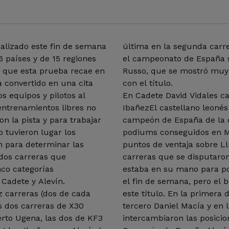
alizado este fin de semana
última en la segunda carre
 países y de 15 regiones
el campeonato de España se
a que esta prueba recae en
Russo, que se mostró muy 
 convertido en una cita
con el título.
s equipos y pilotos al
En Cadete David Vidales c
 entrenamientos libres no
IbañezEl castellano leonés 
n la pista y para trabajar
campeón de España de la c
o tuvieron lugar los
podiums conseguidos en Mo
on para determinar las
puntos de ventaja sobre Ll
 dos carreras que
carreras que se disputaron
nco categorías
estaba en su mano para p
 Cadete y Alevín.
el fin de semana, pero el 
z carreras (dos de cada
este título. En la primera 
as dos carreras de X30
tercero Daniel Macía y en 
rto Ugena, las dos de KF3
intercambiaron las posicio