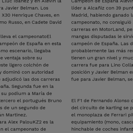
 Lluc Ibañez y en Alevín la
Campeón de España Alevín
ra Javier Belman. Los
líder a Alcañiz con 39 pun
 X30 Henrique Chaves, en
Madrid, habiendo ganado l
rmo Russo, en Cadete David
campeonato, no consiguió 
carreras en MotorLand, per
 lleva el campeonatoEl
mangas disputadas le sirvi
campeón de España en esta
campeón de España. Las do
mo escenario, llegaba
probablemente las más re
e ventaja sobre su
tienen un gran nivel y mu
ste ligero colchón de
carrera fue para Lino Col
 y dominó con autoridad
posición y Javier Belman en
 adjudicó las dos carreras
fue para Javier Belman, se
paña. Segunda fue en la
ó su podium a María de
 tercero el portugués Bruno
El F1 de Fernando Alonso 
ás de un segundo de
del circuito de karting se
án Martinez.
el monoplaza de Ferrari pi
ara Alex PalouKZ2 es la
equipamiento (mono, casco,
 en el campeonato de
hinchable de coches infan