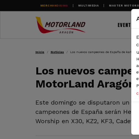
Pasar al contenido principal
MERCHANDISING
MULTIMEDIA
MASTER MOTOR
EVENTOS
E
RUTA DE NAVEGAC
c
u
Inicio
Noticias
Los nuevos campeones de España de karting 
H
a
Los nuevos campeo
e
e
MotorLand Aragón
P
c
Este domingo se disputaron un tota
campeones de España serán Henriqu
Worship en X30, KZ2, KF3, Cadete 