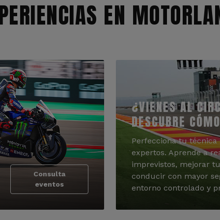
PERIENCIAS EN MOTORLA
¿VIENES AL CIR
DESCUBRE CÓMO
Perfecciona tu técnica 
expertos. Aprende a re
imprevistos, mejorar tu
Consulta
conducir con mayor se
eventos
entorno controlado y pr