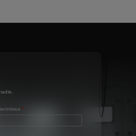
nadie.
lectrónico