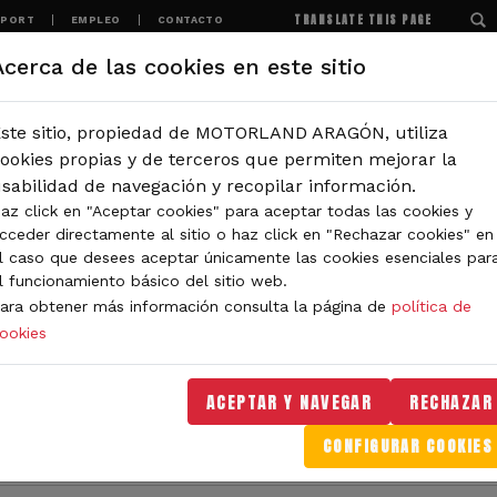
TRANSLATE THIS PAGE
SPORT
EMPLEO
CONTACTO
Acerca de las cookies en este sitio
MOTORLAND
EXPERIENCIAS
NOTICIAS
ste sitio, propiedad de MOTORLAND ARAGÓN, utiliza
IÓN
ookies propias y de terceros que permiten mejorar la
sabilidad de navegación y recopilar información.
coronados en MotorLand Aragón
az click en "Aceptar cookies" para aceptar todas las cookies y
cceder directamente al sitio o haz click en "Rechazar cookies" en
nes de España de karting
l caso que desees aceptar únicamente las cookies esenciales par
l funcionamiento básico del sitio web.
ara obtener más información consulta la página de
política de
ookies
l de 10 carreras durante toda la jornada. De 
e Chaves, Alex Palou, el aragonés Guillermo 
ACEPTAR Y NAVEGAR
RECHAZAR
y Alevín respectivamente.
CONFIGURAR COOKIES