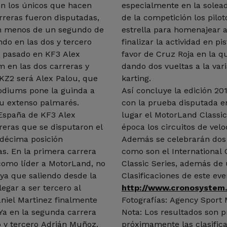
on los únicos que hacen
especialmente en la solea
rreras fueron disputadas,
de la competición los pilo
n menos de un segundo de
estrella para homenajear a
do en las dos y tercero
finalizar la actividad en pi
 pasado en KF3 Alex
favor de Cruz Roja en la q
m en las dos carreras y
dando dos vueltas a la vari
KZ2 será Alex Palou, que
karting.
podiums pone la guinda a
Así concluye la edición 2
su extenso palmarés.
con la prueba disputada e
España de KF3 Alex
lugar el MotorLand Classic
reras que se disputaron el
época los circuitos de velo
 décima posición
Además se celebrarán dos 
s. En la primera carrera
como son el International 
como líder a MotorLand, no
Classic Series, además de 
a ya que saliendo desde la
Clasificaciones de este ev
egar a ser tercero al
http://www.cronosystem
aniel Martinez finalmente
Fotografías: Agency Sport
Ya en la segunda carrera
Nota: Los resultados son p
 y tercero Adrián Muñoz.
próximamente las clasifica