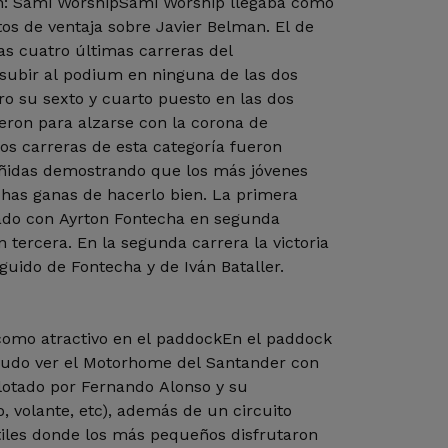
: Sami WorshipSami Worship llegaba como
tos de ventaja sobre Javier Belman. El de
as cuatro últimas carreras del
subir al podium en ninguna de las dos
o su sexto y cuarto puesto en las dos
eron para alzarse con la corona de
s carreras de esta categoría fueron
ñidas demostrando que los más jóvenes
chas ganas de hacerlo bien. La primera
lado con Ayrton Fontecha en segunda
 tercera. En la segunda carrera la victoria
guido de Fontecha y de Iván Bataller.
como atractivo en el paddockEn el paddock
 pudo ver el Motorhome del Santander con
lotado por Fernando Alonso y su
 volante, etc), además de un circuito
tiles donde los más pequeños disfrutaron