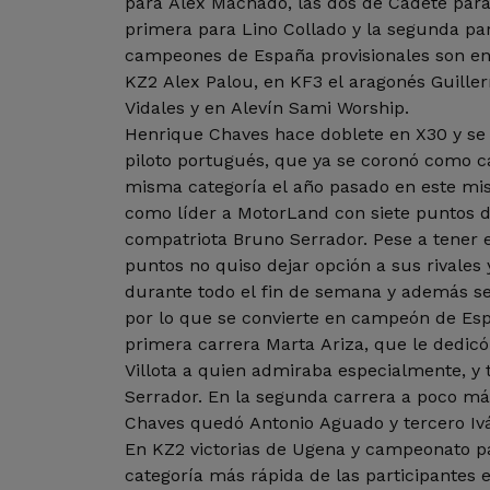
para Alex Machado, las dos de Cadete para
primera para Lino Collado y la segunda pa
campeones de España provisionales son en
KZ2 Alex Palou, en KF3 el aragonés Guille
Vidales y en Alevín Sami Worship.
Henrique Chaves hace doblete en X30 y se
piloto portugués, que ya se coronó como 
misma categoría el año pasado en este mis
como líder a MotorLand con siete puntos d
compatriota Bruno Serrador. Pese a tener e
puntos no quiso dejar opción a sus rivales
durante todo el fin de semana y además se
por lo que se convierte en campeón de Es
primera carrera Marta Ariza, que le dedic
Villota a quien admiraba especialmente, y
Serrador. En la segunda carrera a poco m
Chaves quedó Antonio Aguado y tercero Iv
En KZ2 victorias de Ugena y campeonato p
categoría más rápida de las participantes