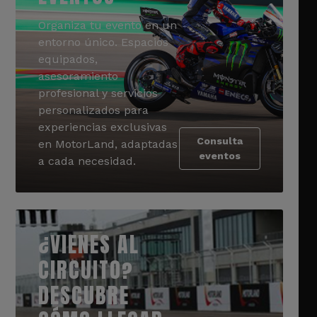
Organiza tu evento en un
entorno único. Espacios
equipados,
asesoramiento
profesional y servicios
personalizados para
experiencias exclusivas
Consulta
en MotorLand, adaptadas
eventos
a cada necesidad.
¿VIENES AL
CIRCUITO?
DESCUBRE