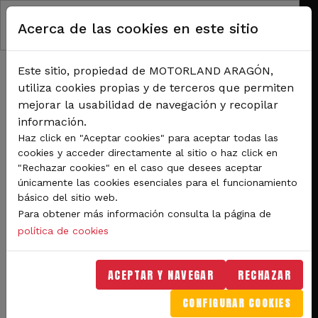
Pasar al contenido principal
Acerca de las cookies en este sitio
Este sitio, propiedad de MOTORLAND ARAGÓN,
utiliza cookies propias y de terceros que permiten
mejorar la usabilidad de navegación y recopilar
información.
RUTA DE NAVEGACIÓN
Haz click en "Aceptar cookies" para aceptar todas las
Inicio
Noticias
cookies y acceder directamente al sitio o haz click en
Los equipos y organización de MotoGP ya pueblan el paddock de MotorLand
"Rechazar cookies" en el caso que desees aceptar
únicamente las cookies esenciales para el funcionamiento
Los equipos y organización
básico del sitio web.
Para obtener más información consulta la página de
de MotoGP ya pueblan el
política de cookies
paddock de MotorLand
ACEPTAR Y NAVEGAR
RECHAZAR
El paddock de MotorLand ya luce a la
CONFIGURAR COOKIES
espera del arranque del Gran Premio