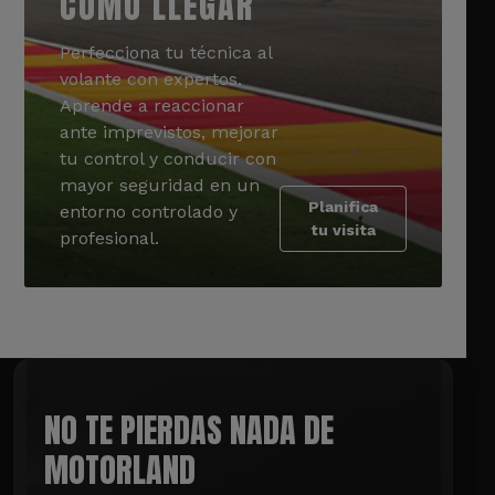
CÓMO LLEGAR
Perfecciona tu técnica al
volante con expertos.
Aprende a reaccionar
ante imprevistos, mejorar
tu control y conducir con
mayor seguridad en un
Planifica
entorno controlado y
tu visita
profesional.
NO TE PIERDAS NADA DE
MOTORLAND