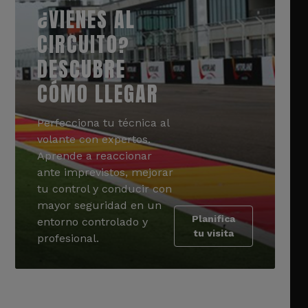
¿VIENES AL
CIRCUITO?
DESCUBRE
CÓMO LLEGAR
Perfecciona tu técnica al
volante con expertos.
Aprende a reaccionar
ante imprevistos, mejorar
tu control y conducir con
mayor seguridad en un
Planifica
entorno controlado y
tu visita
profesional.