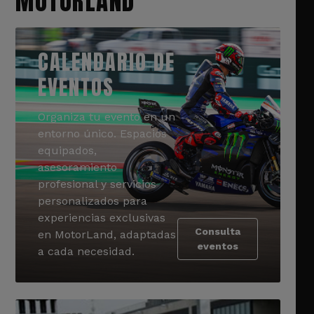
MOTORLAND
CALENDARIO DE
EVENTOS
Organiza tu evento en un
entorno único. Espacios
equipados,
asesoramiento
profesional y servicios
personalizados para
experiencias exclusivas
Consulta
en MotorLand, adaptadas
eventos
a cada necesidad.