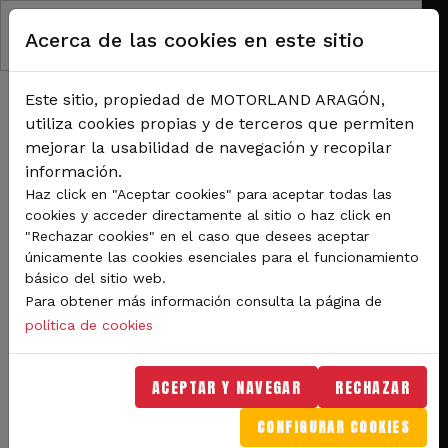
Pasar al contenido principal
Acerca de las cookies en este sitio
Este sitio, propiedad de MOTORLAND ARAGÓN,
utiliza cookies propias y de terceros que permiten
mejorar la usabilidad de navegación y recopilar
información.
RUTA DE NAVEGACIÓN
Haz click en "Aceptar cookies" para aceptar todas las
Inicio
Noticias
cookies y acceder directamente al sitio o haz click en
Los equipos de MotoGP visten el paddock de MotorLand a tan sólo dos días del
"Rechazar cookies" en el caso que desees aceptar
comienzo del Gran Premio GoPro de Aragón
únicamente las cookies esenciales para el funcionamiento
básico del sitio web.
Los equipos de MotoGP
Para obtener más información consulta la página de
visten el paddock de
política de cookies
MotorLand a tan sólo dos
ACEPTAR Y NAVEGAR
RECHAZAR
días del comienzo del
CONFIGURAR COOKIES
Gran Premio GoPro de