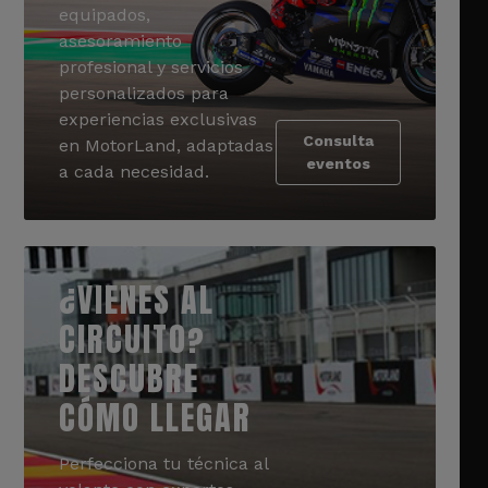
equipados,
asesoramiento
profesional y servicios
personalizados para
experiencias exclusivas
Consulta
en MotorLand, adaptadas
eventos
a cada necesidad.
¿VIENES AL
CIRCUITO?
DESCUBRE
CÓMO LLEGAR
Perfecciona tu técnica al