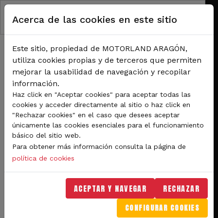
RUTA DE NAVEGACIÓN
Pasar al contenido principal
Acerca de las cookies en este sitio
Inicio
Noticias
Los coches protagonistas este fin de semana en el XI Trofeo Velocidad de
MotorLand Aragón
Este sitio, propiedad de MOTORLAND ARAGÓN,
Los coches protagonistas
utiliza cookies propias y de terceros que permiten
mejorar la usabilidad de navegación y recopilar
este fin de semana en el
información.
XI Trofeo Velocidad de
Haz click en "Aceptar cookies" para aceptar todas las
cookies y acceder directamente al sitio o haz click en
MotorLand Aragón
"Rechazar cookies" en el caso que desees aceptar
únicamente las cookies esenciales para el funcionamiento
básico del sitio web.
Dentro del trofeo se celebrará el
Para obtener más información consulta la página de
campeonato de Aragón y Navarra de
política de cookies
automovilismo y como plato fuerte el
campeonato francés de Resistencia de
ACEPTAR Y NAVEGAR
RECHAZAR
GTs Endurance Series VdeV. Dentro del
CONFIGURAR COOKIES
campeonato francés se participarán