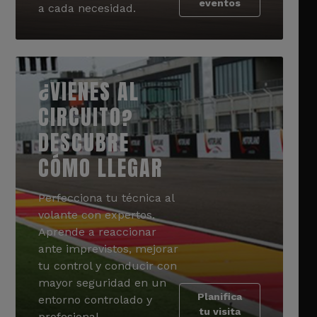
eventos
a cada necesidad.
¿VIENES AL
CIRCUITO?
DESCUBRE
CÓMO LLEGAR
Perfecciona tu técnica al
volante con expertos.
Aprende a reaccionar
ante imprevistos, mejorar
tu control y conducir con
mayor seguridad en un
Planifica
entorno controlado y
tu visita
profesional.