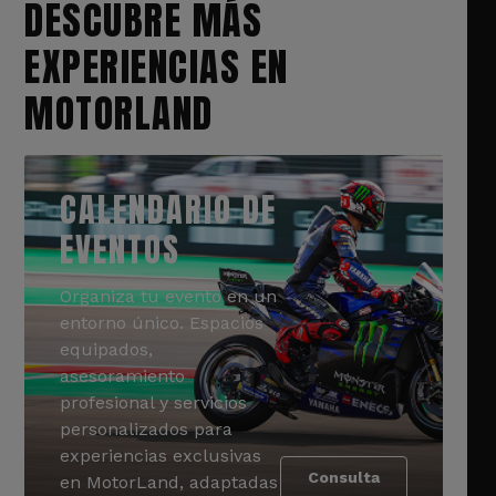
DESCUBRE MÁS
EXPERIENCIAS EN
MOTORLAND
CALENDARIO DE
EVENTOS
Organiza tu evento en un
entorno único. Espacios
equipados,
asesoramiento
profesional y servicios
personalizados para
experiencias exclusivas
Consulta
en MotorLand, adaptadas