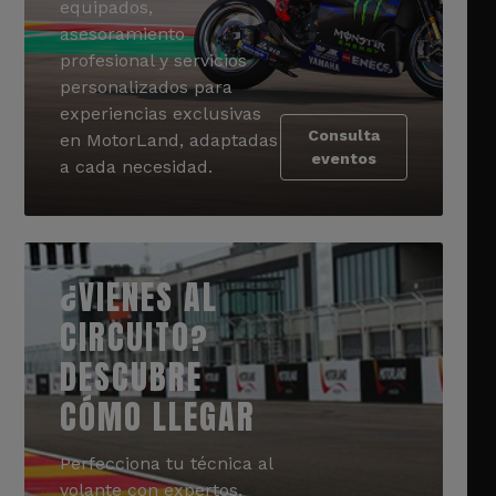
equipados,
asesoramiento
profesional y servicios
personalizados para
experiencias exclusivas
Consulta
en MotorLand, adaptadas
eventos
a cada necesidad.
¿VIENES AL
CIRCUITO?
DESCUBRE
CÓMO LLEGAR
Perfecciona tu técnica al
volante con expertos.