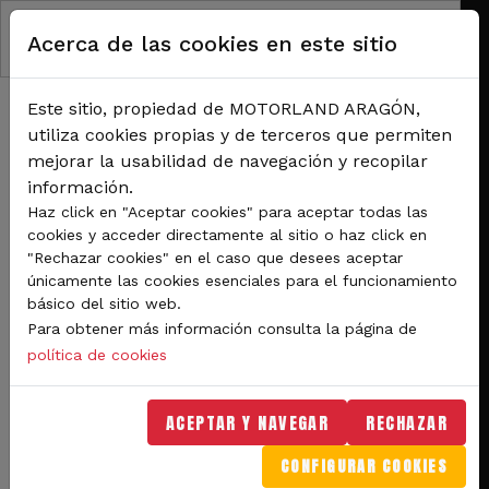
Pasar al contenido principal
Acerca de las cookies en este sitio
Este sitio, propiedad de MOTORLAND ARAGÓN,
utiliza cookies propias y de terceros que permiten
mejorar la usabilidad de navegación y recopilar
información.
RUTA DE NAVEGACIÓN
Haz click en "Aceptar cookies" para aceptar todas las
Inicio
Noticias
cookies y acceder directamente al sitio o haz click en
Las 10 finales del Campeonato de Aragón de Karting y la Copa Mojo, este
"Rechazar cookies" en el caso que desees aceptar
domingo en MotorLand
únicamente las cookies esenciales para el funcionamiento
básico del sitio web.
Las 10 finales del
Para obtener más información consulta la página de
Campeonato de Aragón de
política de cookies
Karting y la Copa Mojo,
ACEPTAR Y NAVEGAR
RECHAZAR
este domingo en
CONFIGURAR COOKIES
MotorLand