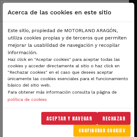
Pasar al contenido principal
Acerca de las cookies en este sitio
Este sitio, propiedad de MOTORLAND ARAGÓN,
utiliza cookies propias y de terceros que permiten
mejorar la usabilidad de navegación y recopilar
información.
RUTA DE NAVEGACIÓN
Haz click en "Aceptar cookies" para aceptar todas las
Inicio
Noticias
cookies y acceder directamente al sitio o haz click en
A la venta con un 30% de descuento las entradas para el Gran Premio de
"Rechazar cookies" en el caso que desees aceptar
Aragón de MotoGP y Superbikes 2018, solo este fin de semana en las taquillas de
únicamente las cookies esenciales para el funcionamiento
MotorLand
básico del sitio web.
Para obtener más información consulta la página de
A la venta con un 30% de
política de cookies
descuento las entradas
para el Gran Premio de
ACEPTAR Y NAVEGAR
RECHAZAR
Aragón de MotoGP y
CONFIGURAR COOKIES