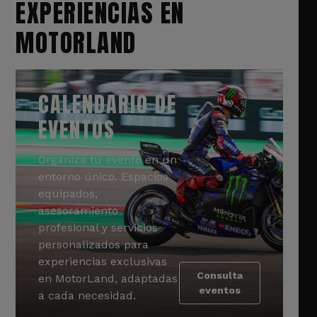
EXPERIENCIAS EN
MOTORLAND
CALENDARIO DE
EVENTOS
Organiza tu evento en un
entorno único. Espacios
equipados,
asesoramiento
profesional y servicios
personalizados para
experiencias exclusivas
Consulta
en MotorLand, adaptadas
eventos
a cada necesidad.