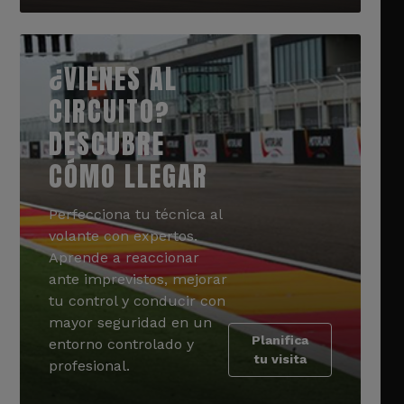
¿VIENES AL
CIRCUITO?
DESCUBRE
CÓMO LLEGAR
Perfecciona tu técnica al
volante con expertos.
Aprende a reaccionar
ante imprevistos, mejorar
tu control y conducir con
mayor seguridad en un
Planifica
entorno controlado y
tu visita
profesional.