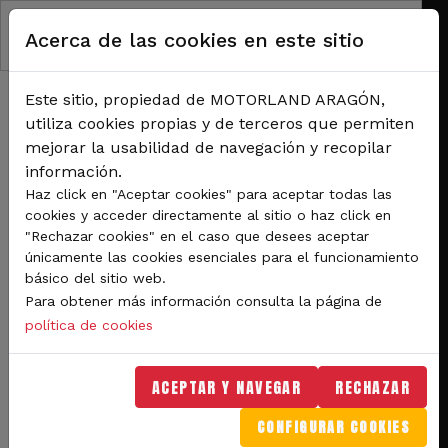
Pasar al contenido principal
Acerca de las cookies en este sitio
Este sitio, propiedad de MOTORLAND ARAGÓN,
utiliza cookies propias y de terceros que permiten
mejorar la usabilidad de navegación y recopilar
información.
RUTA DE NAVEGACIÓN
Haz click en "Aceptar cookies" para aceptar todas las
Inicio
Noticias
cookies y acceder directamente al sitio o haz click en
La pasión por los clásicos toma MotorLand en la segunda jornada del Classic
"Rechazar cookies" en el caso que desees aceptar
Festival
únicamente las cookies esenciales para el funcionamiento
básico del sitio web.
La pasión por los clásicos
Para obtener más información consulta la página de
toma MotorLand en la
política de cookies
segunda jornada del
ACEPTAR Y NAVEGAR
RECHAZAR
Classic Festival
CONFIGURAR COOKIES