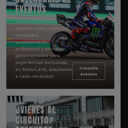
EVENTOS
Organiza tu evento en un
entorno único. Espacios
equipados,
asesoramiento
profesional y servicios
personalizados para
experiencias exclusivas
Consulta
en MotorLand, adaptadas
eventos
a cada necesidad.
¿VIENES AL
CIRCUITO?