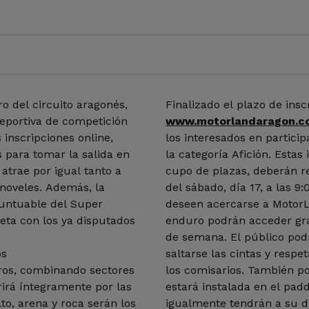
o del circuito aragonés,
Finalizado el plazo de insc
eportiva de competición
www.motorlandaragon.c
 inscripciones online,
los interesados en partici
s para tomar la salida en
la categoría Afición. Estas
atrae por igual tanto a
cupo de plazas, deberán re
noveles. Además, la
del sábado, día 17, a las 9:
untuable del Super
deseen acercarse a MotorLa
ta con los ya disputados
enduro podrán acceder grat
de semana. El público pod
os
saltarse las cintas y resp
tros, combinando sectores
los comisarios. También p
rirá íntegramente por las
estará instalada en el pad
to, arena y roca serán los
igualmente tendrán a su di