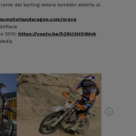
urante del karting estará también abierto al
w.motorlandaragon.com/xrace
ndXRace
ce 2015:
https://youtu.be/hZRU2HS1Mvk
 Media