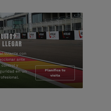
CUITO?
 LLEGAR
al volante con
accionar ante
 control y
Planifica tu
guridad en un
visita
ofesional.