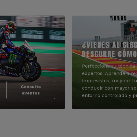
¿VIENES AL CIR
DESCUBRE CÓMO
Perfecciona tu técnica 
expertos. Aprende a re
imprevistos, mejorar tu
Consulta
conducir con mayor se
eventos
entorno controlado y pr