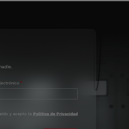
nadie.
lectrónico
leído y acepto la
Política de Privacidad