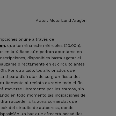
Autor: MotorLand Aragón
ripciones online a través de
om
, que termina este miércoles (20:00h),
par en la X-Race aún podrán apuntarse en
 inscripciones, disponibles hasta agotar el
alizarse directamente en el circuito antes
00h. Por otro lado, los aficionados que
nd para disfrutar de su gran fiesta del
uitamente al recinto durante todo el fin
rá moverse libremente por los tramos, sin
etando en todo momento las indicaciones de
odrán acceder a la zona comercial que
dock del circuito de autocross, donde
sposición un bar que ofrecerá bocadillos,