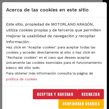
Pasar al contenido principal
Acerca de las cookies en este sitio
Este sitio, propiedad de MOTORLAND ARAGÓN,
utiliza cookies propias y de terceros que permiten
mejorar la usabilidad de navegación y recopilar
información.
RUTA DE NAVEGACIÓN
Haz click en "Aceptar cookies" para aceptar todas las
Inicio
Noticias
cookies y acceder directamente al sitio o haz click en
La Guardia Civil efectuará 1.500 servicios para velar por los accesos y la
"Rechazar cookies" en el caso que desees aceptar
seguridad del Gran Premio de Aragón de
únicamente las cookies esenciales para el funcionamiento
básico del sitio web.
La Guardia Civil efectuará
Para obtener más información consulta la página de
1.500 servicios para velar
política de cookies
por los accesos y la
ACEPTAR Y NAVEGAR
RECHAZAR
seguridad del Gran Premio
CONFIGURAR COOKIES
de Aragón de