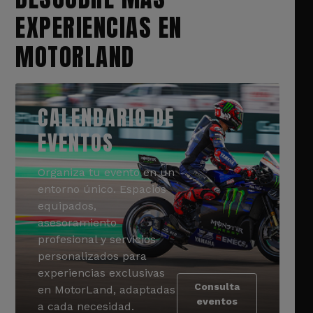
EXPERIENCIAS EN
MOTORLAND
CALENDARIO DE
EVENTOS
Organiza tu evento en un
entorno único. Espacios
equipados,
asesoramiento
profesional y servicios
personalizados para
experiencias exclusivas
Consulta
en MotorLand, adaptadas
eventos
a cada necesidad.