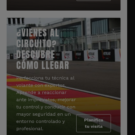
¿VIENES AL
CIRCUITO?
DESCUBRE
CÓMO LLEGAR
Perfecciona tu técnica al
volante con expertos.
Aprende a reaccionar
ante imprevistos, mejorar
tu control y conducir con
mayor seguridad en un
Planifica
entorno controlado y
tu visita
profesional.