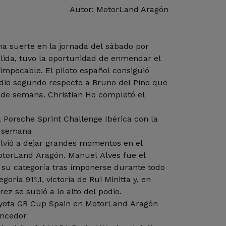
Autor: MotorLand Aragón
a suerte en la jornada del sábado por
lida, tuvo la oportunidad de enmendar el
 impecable. El piloto español consiguió
dio segundo respecto a Bruno del Pino que
in de semana. Christian Ho completó el
 Porsche Sprint Challenge Ibérica con la
e semana
olvió a dejar grandes momentos en el
MotorLand Aragón. Manuel Alves fue el
 su categoría tras imponerse durante todo
goría 911.1, victoria de Rui Minitta y, en
ez se subió a lo alto del podio.
oyota GR Cup Spain en MotorLand Aragón
encedor