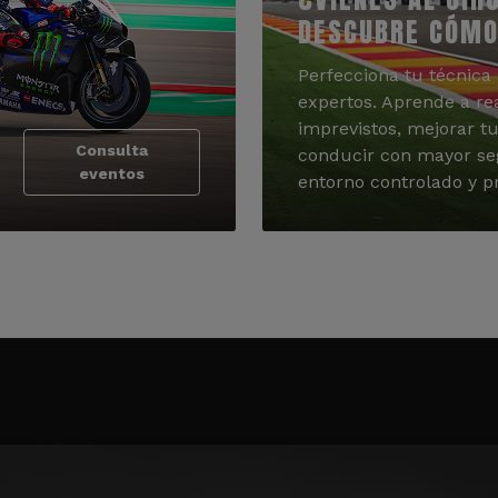
DESCUBRE CÓMO
Perfecciona tu técnica 
expertos. Aprende a re
imprevistos, mejorar tu
Consulta
conducir con mayor se
eventos
entorno controlado y pr