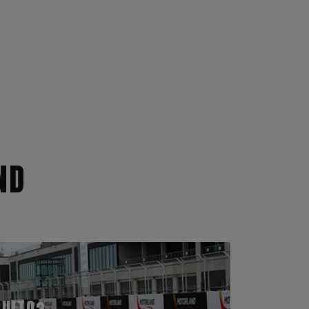
ND
CUITO?