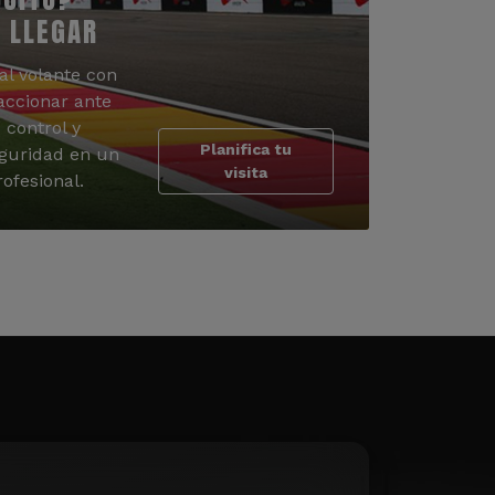
 LLEGAR
al volante con
accionar ante
 control y
Planifica tu
guridad en un
visita
ofesional.