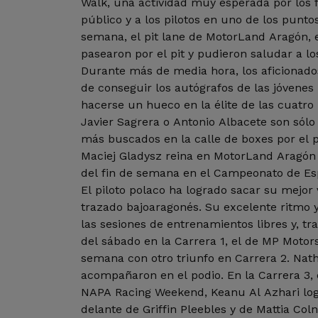
Walk, una actividad muy esperada por los f
público y a los pilotos en uno de los punto
semana, el pit lane de MotorLand Aragón, 
pasearon por el pit y pudieron saludar a lo
Durante más de media hora, los aficionado
de conseguir los autógrafos de las jóvene
hacerse un hueco en la élite de las cuatro
Javier Sagrera o Antonio Albacete son sól
más buscados en la calle de boxes por el p
Maciej Gladysz reina en MotorLand Aragón 
del fin de semana en el Campeonato de E
El piloto polaco ha logrado sacar su mejor 
trazado bajoaragonés. Su excelente ritmo
las sesiones de entrenamientos libres y, tr
del sábado en la Carrera 1, el de MP Motors
semana con otro triunfo en Carrera 2. Na
acompañaron en el podio. En la Carrera 3,
NAPA Racing Weekend, Keanu Al Azhari log
delante de Griffin Pleebles y de Mattia Coln