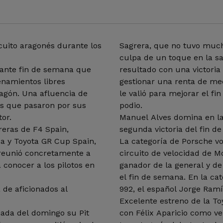
cuito aragonés durante los
Sagrera, que no tuvo much
culpa de un toque en la sa
ante fin de semana que
resultado con una victoria
enamientos libres
gestionar una renta de me
agón. Una afluencia de
le valió para mejorar el f
as que pasaron por sus
podio.
tor.
Manuel Alves domina en la
reras de F4 Spain,
segunda victoria del fin d
ca y Toyota GR Cup Spain,
La categoría de Porsche v
reunió concretamente a
circuito de velocidad de 
a conocer a los pilotos en
ganador de la general y de
.
el fin de semana. En la cate
 de aficionados al
992, el español Jorge Ramír
Excelente estreno de la T
ada del domingo su Pit
con Félix Aparicio como v