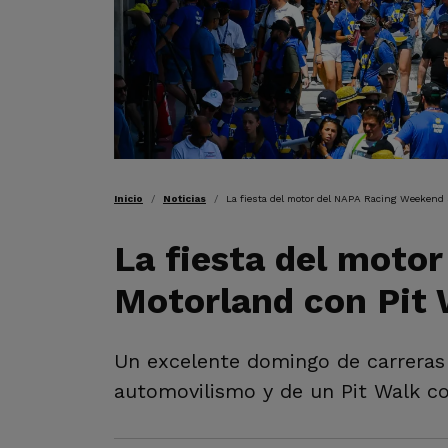
RUTA DE NAVEGAC
Inicio
Noticias
La fiesta del motor del NAPA Racing Weekend 
La fiesta del moto
Motorland con Pit 
Un excelente domingo de carreras pe
automovilismo y de un Pit Walk c