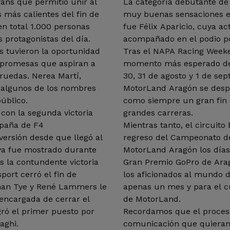
ans que permitió unir al
La categoría debutante de
s más calientes del fin de
muy buenas sensaciones en
en total 1.000 personas
fue Félix Aparicio, cuya a
s protagonistas del día.
acompañado en el podio por
s tuvieron la oportunidad
Tras el NAPA Racing Weeke
s promesas que aspiran a
momento más esperado del
 ruedas. Nerea Martí,
30, 31 de agosto y 1 de se
o algunos de los nombres
MotorLand Aragón se desp
úblico.
como siempre un gran fin
con la segunda victoria
grandes carreras.
spaña de F4
Mientras tanto, el circuit
versión desde que llegó al
regreso del Campeonato d
 ya fue mostrado durante
MotorLand Aragón los días 
as la contundente victoria
Gran Premio GoPro de Arag
port cerró el fin de
los aficionados al mundo 
than Tye y René Lammers le
apenas un mes y para el c
 encargada de cerrar el
de MotorLand.
ró el primer puesto por
Recordamos que el proceso
aghi.
comunicación que quieran a