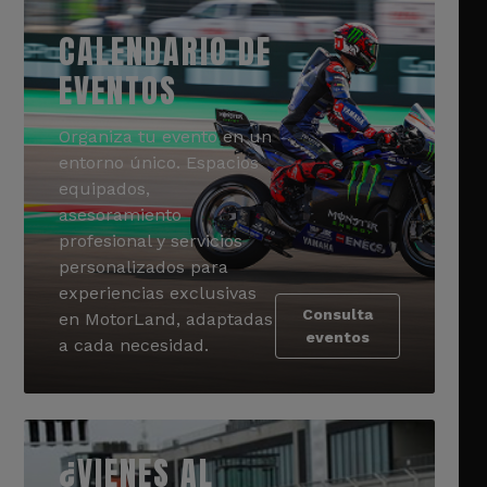
CALENDARIO DE
EVENTOS
Organiza tu evento en un
entorno único. Espacios
equipados,
asesoramiento
profesional y servicios
personalizados para
experiencias exclusivas
Consulta
en MotorLand, adaptadas
eventos
a cada necesidad.
¿VIENES AL