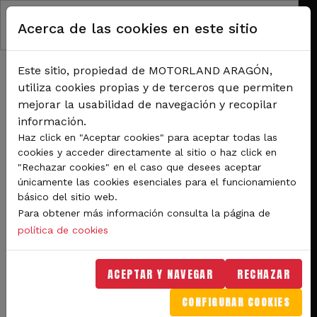
RUTA DE NAVEGACIÓN
Pasar al contenido principal
Acerca de las cookies en este sitio
Inicio
Noticias
La empresa encargada del mantenimiento de los motores del mundial de Moto2
se instala en TechnoPark MotorLand
Este sitio, propiedad de MOTORLAND ARAGÓN,
La empresa encargada del
utiliza cookies propias y de terceros que permiten
mejorar la usabilidad de navegación y recopilar
mantenimiento de los
información.
motores del mundial de
Haz click en "Aceptar cookies" para aceptar todas las
cookies y acceder directamente al sitio o haz click en
Moto2 se instala en
"Rechazar cookies" en el caso que desees aceptar
únicamente las cookies esenciales para el funcionamiento
TechnoPark MotorLand
básico del sitio web.
Para obtener más información consulta la página de
Externpro es la empresa que gestiona el
política de cookies
mantenimiento de los motores de la
ACEPTAR Y NAVEGAR
RECHAZAR
categoría de Moto2 del mundial de
MotoGP. Ya hay 8 personas trabajando y
CONFIGURAR COOKIES