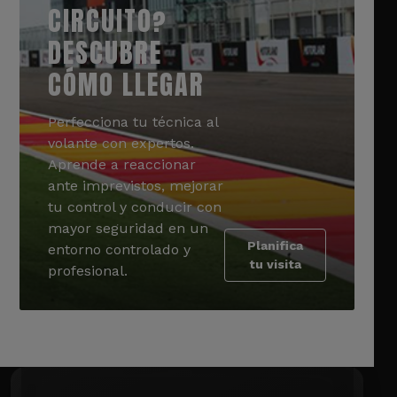
CIRCUITO?
DESCUBRE
CÓMO LLEGAR
Perfecciona tu técnica al
volante con expertos.
Aprende a reaccionar
ante imprevistos, mejorar
tu control y conducir con
mayor seguridad en un
Planifica
entorno controlado y
tu visita
profesional.