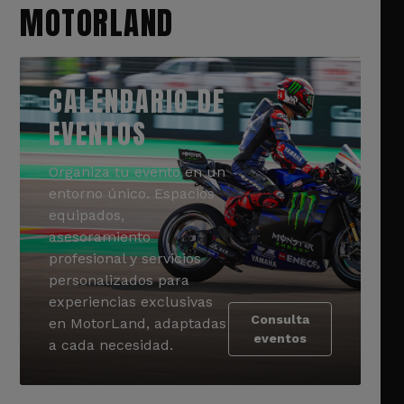
MOTORLAND
CALENDARIO DE
EVENTOS
Organiza tu evento en un
entorno único. Espacios
equipados,
asesoramiento
profesional y servicios
personalizados para
experiencias exclusivas
Consulta
en MotorLand, adaptadas
eventos
a cada necesidad.