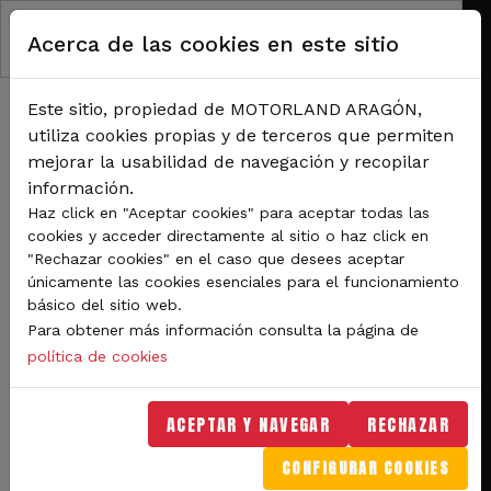
Pasar al contenido principal
Acerca de las cookies en este sitio
Este sitio, propiedad de MOTORLAND ARAGÓN,
utiliza cookies propias y de terceros que permiten
mejorar la usabilidad de navegación y recopilar
información.
RUTA DE NAVEGACIÓN
Haz click en "Aceptar cookies" para aceptar todas las
Inicio
Noticias
cookies y acceder directamente al sitio o haz click en
Intenso fin de semana en MotorLand con el espectáculo del Campeonato de
"Rechazar cookies" en el caso que desees aceptar
España de Resistencia
únicamente las cookies esenciales para el funcionamiento
básico del sitio web.
Intenso fin de semana en
Para obtener más información consulta la página de
MotorLand con el
política de cookies
espectáculo del
ACEPTAR Y NAVEGAR
RECHAZAR
Campeonato de España de
CONFIGURAR COOKIES
Resistencia