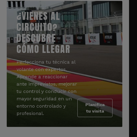
¿VIENES AL
CIRCUITO?
DESCUBRE
CÓMO LLEGAR
Perfecciona tu técnica al
volante con expertos.
Aprende a reaccionar
ante imprevistos, mejorar
tu control y conducir con
mayor seguridad en un
Planifica
entorno controlado y
tu visita
profesional.