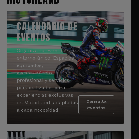
CALENDARIO DE
EVENTOS
Organiza tu evento en un
entorno único. Espacios
equipados,
asesoramiento
profesional y servicios
personalizados para
experiencias exclusivas
Consulta
en MotorLand, adaptadas
eventos
a cada necesidad.