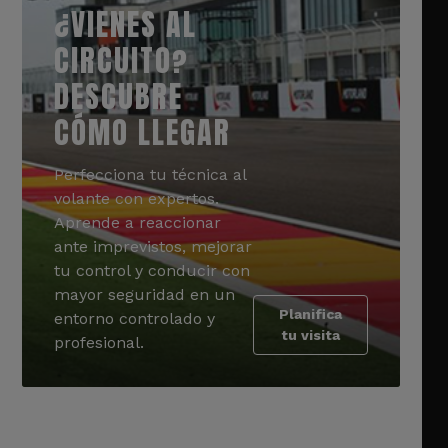
¿VIENES AL
CIRCUITO?
DESCUBRE
CÓMO LLEGAR
Perfecciona tu técnica al
volante con expertos.
Aprende a reaccionar
ante imprevistos, mejorar
tu control y conducir con
mayor seguridad en un
Planifica
entorno controlado y
tu visita
profesional.