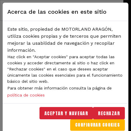
Pasar al contenido principal
Acerca de las cookies en este sitio
Este sitio, propiedad de MOTORLAND ARAGÓN,
utiliza cookies propias y de terceros que permiten
mejorar la usabilidad de navegación y recopilar
información.
RUTA DE NAVEGACIÓN
Haz click en "Aceptar cookies" para aceptar todas las
Inicio
Noticias
cookies y acceder directamente al sitio o haz click en
Hasta 34 equipos y casi 100 pilotos se citan en la VI edición de las 6h Vespa
"Rechazar cookies" en el caso que desees aceptar
de MotorLand
únicamente las cookies esenciales para el funcionamiento
básico del sitio web.
Hasta 34 equipos y casi
Para obtener más información consulta la página de
100 pilotos se citan en la
política de cookies
VI edición de las 6h Vespa
ACEPTAR Y NAVEGAR
RECHAZAR
de MotorLand
CONFIGURAR COOKIES