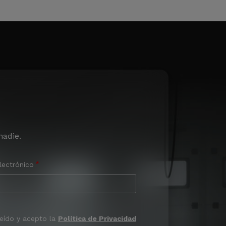
nadie.
lectrónico
leído y acepto la
Política de Privacidad