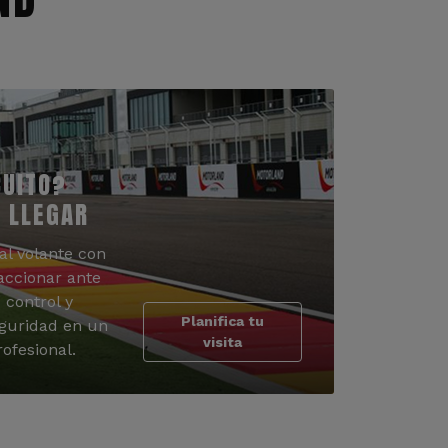
CUITO?
 LLEGAR
al volante con
accionar ante
 control y
Planifica tu
guridad en un
visita
ofesional.