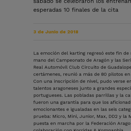
sábado se celebraron los entrena
esperadas 10 finales de la cita
3 de Junio de 2018
La emoción del karting regresó este fin d
mano del Campeonato de Aragón y las Serie
Real Automóvil Club Circuito de Guadalope
certámenes, reunió a más de 80 pilotos en 
Con una inscripción de nivel, pudo verse en
talentos aragoneses junto a grandes especi
portugueses. Las pobladas parrillas y la ca
fueron una garantía para que los aficionad
emocionantes e igualadas en las seis categ
prueba: Micro, Mini, Junior, Max, DD2 y l
puesta en marcha por la Federación Arag
colaboración con Korridas & Kompanhia.