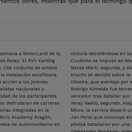
mientos libres, mientras que para el domingo 
e semana a MotorLand de la
victoria decidiéndose en l
s Rotax. El XVII Karting
Coutinho se impuso en Max
, cita conjunta de ambos
Nerea Martí, segunda, y Al
la instalación alcañizana.
triunfo se decidió sobre 
 acción a los jóvenes
Oliveira, que aventajó por
alistas nacionales y
Rodrigo Almeida fue tercer
lidad de los participantes
vencedor tras batallar por 
os disfrutaran de carreras
Yeray Vaello, segundo. Ale
orías integradas en la
Micro, la carrera deparó u
a Micro Academy Aragón,
Jan Peral que concluyó en f
onesa de Automovilismo en
pilotos batallaron por una
Oleksander Bondarev, mien