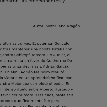
quedaron las emocionantes y
Autor: MotorLand Aragón
as últimas curvas. El poleman Gonçalo
 tras mantener una bonita batalla con
ejandro Schimpf, tercero. En Junior, el
la misma meta en favor de Guilherme De
 apenas unas décimas a Adrián García.
o. En Mini, Adrián Malheiro resultó
la victoria en un apretadísimo final con
jandro Meléndez completó el podio. En
n intenso duelo entre Alberto Hurtado y
avor del primero. Tras ellos, hasta seis
 tercera que finalmente fue para
tras que Luka Fedorenko fue el mejor