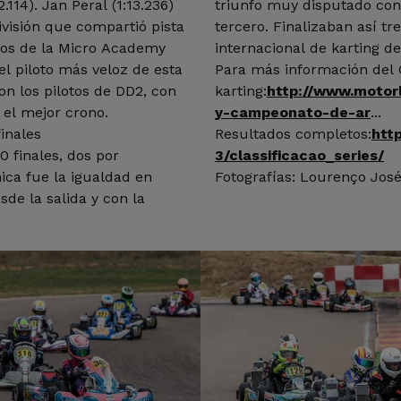
2.114). Jan Peral (1:13.236)
triunfo muy disputado con 
división que compartió pista
tercero. Finalizaban así tre
otos de la Micro Academy
internacional de karting d
el piloto más veloz de esta
Para más información del 
ron los pilotos de DD2, con
karting:
http://www.motor
o el mejor crono.
y-campeonato-de-ar
...
inales
Resultados completos:
htt
0 finales, dos por
3/classificacao_series/
nica fue la igualdad en
Fotografías: Lourenço Jos
sde la salida y con la