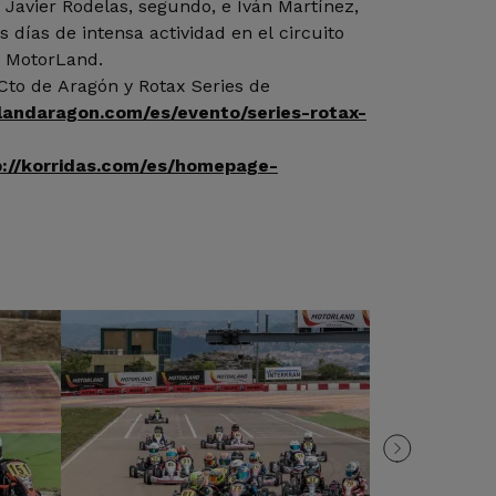
Javier Rodelas, segundo, e Iván Martínez,
s días de intensa actividad en el circuito
e MotorLand.
Cto de Aragón y Rotax Series de
landaragon.com/es/evento/series-rotax-
p://korridas.com/es/homepage-
é