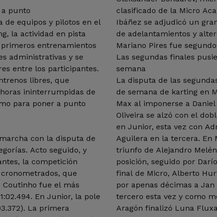
 a punto
clasificado de la Micro Ac
 de equipos y pilotos en el
Ibáñez se adjudicó un gran
g, la actividad en pista
de adelantamientos y alter
os primeros entrenamientos
Mariano Pires fue segundo 
es administrativas y se
Las segundas finales pusi
es entre los participantes.
semana
ntrenos libres, que
La disputa de las segundas
 horas ininterrumpidas de
de semana de karting en Mo
imo para poner a punto
Max al imponerse a Daniel
Oliveira se alzó con el dob
en Junior, esta vez con Ad
 marcha con la disputa de
Aguilera en la tercera. En 
egorías. Acto seguido, y
triunfo de Alejandro Melé
antes, la competición
posición, seguido por Darí
s cronometrados, que
final de Micro, Alberto Hur
lo Coutinho fue el más
por apenas décimas a Jan 
:02.494. En Junior, la pole
tercero esta vez y como m
03.372). La primera
Aragón finalizó Luna Fluxa