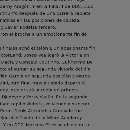
ademy Aragón. Y en la Final 1 de DD2, Lluc
 triunfo después de una carrera repleta
nativas en las posiciones de cabeza.
y Javier Rodelas tercero.
eron el broche a un emocionante fin de
 finales echó el telón a un apasionante fin
torLand. Josep Vea logró la victoria en
 Macía y Gonçalo Coutinho. Guilherme De
lete al sumar su segunda victoria del día
rián García en segunda posición y Marco
Mini, otro final muy ajustado deparó el
ndez, que cruzó la meta en primera
o Djodeyre y Yeray Vaello. En la segunda
tado repitió victoria, volviendo a superar
Peral. Denis Alexandru Curavale fue
ejor clasificado de la Micro Academy
. Y en DD2, Mariano Pires se alzó con un