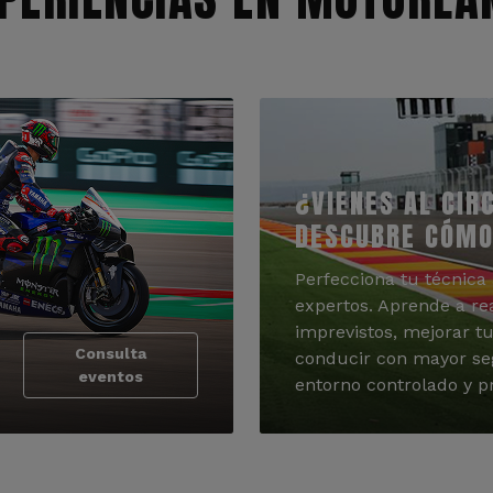
¿VIENES AL CIR
DESCUBRE CÓMO
Perfecciona tu técnica 
expertos. Aprende a re
imprevistos, mejorar tu
Consulta
conducir con mayor se
eventos
entorno controlado y pr