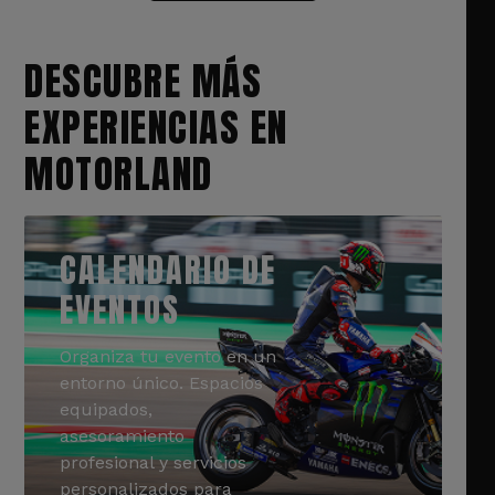
DESCUBRE MÁS
EXPERIENCIAS EN
MOTORLAND
CALENDARIO DE
EVENTOS
Organiza tu evento en un
entorno único. Espacios
equipados,
asesoramiento
profesional y servicios
personalizados para