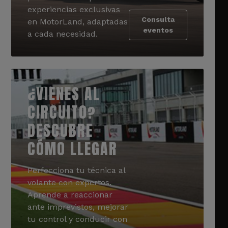
experiencias exclusivas
Consulta
en MotorLand, adaptadas
eventos
a cada necesidad.
¿VIENES AL
CIRCUITO?
DESCUBRE
CÓMO LLEGAR
Perfecciona tu técnica al
volante con expertos.
Aprende a reaccionar
ante imprevistos, mejorar
tu control y conducir con