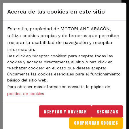
Pasar al contenido principal
Acerca de las cookies en este sitio
Este sitio, propiedad de MOTORLAND ARAGÓN,
utiliza cookies propias y de terceros que permiten
mejorar la usabilidad de navegación y recopilar
información.
RUTA DE NAVEGACIÓN
Haz click en "Aceptar cookies" para aceptar todas las
Inicio
Noticias
cookies y acceder directamente al sitio o haz click en
Francesco Bagnaia, Sam Lowes y Darryn Binder se llevan las poles del sábado
"Rechazar cookies" en el caso que desees aceptar
en el Gran Premio TISSOT de MotoGP.
únicamente las cookies esenciales para el funcionamiento
básico del sitio web.
Francesco Bagnaia, Sam
Para obtener más información consulta la página de
Lowes y Darryn Binder se
política de cookies
llevan las poles del
ACEPTAR Y NAVEGAR
RECHAZAR
sábado en el Gran Premio
CONFIGURAR COOKIES
TISSOT de MotoGP.