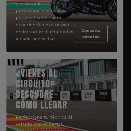
asesoramiento
profesional y servicios
personalizados para
experiencias exclusivas
Consulta
en MotorLand, adaptadas
eventos
a cada necesidad.
¿VIENES AL
CIRCUITO?
DESCUBRE
CÓMO LLEGAR
Perfecciona tu técnica al
volante con expertos.