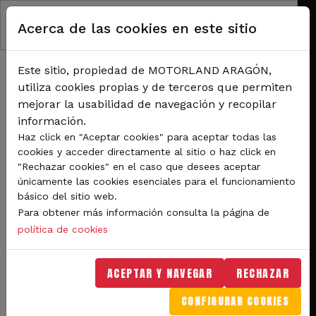
Pasar al contenido principal
Acerca de las cookies en este sitio
Este sitio, propiedad de MOTORLAND ARAGÓN,
utiliza cookies propias y de terceros que permiten
mejorar la usabilidad de navegación y recopilar
información.
RUTA DE NAVEGACIÓN
Haz click en "Aceptar cookies" para aceptar todas las
Inicio
Noticias
cookies y acceder directamente al sitio o haz click en
El plan de accesos para el Gran Premio Movistar de Aragón se activará este
"Rechazar cookies" en el caso que desees aceptar
jueves
únicamente las cookies esenciales para el funcionamiento
básico del sitio web.
El plan de accesos para el
Para obtener más información consulta la página de
Gran Premio Movistar de
política de cookies
Aragón se activará este
ACEPTAR Y NAVEGAR
RECHAZAR
jueves
CONFIGURAR COOKIES