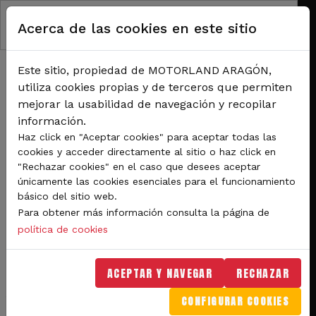
Pasar al contenido principal
Acerca de las cookies en este sitio
Este sitio, propiedad de MOTORLAND ARAGÓN,
utiliza cookies propias y de terceros que permiten
mejorar la usabilidad de navegación y recopilar
información.
RUTA DE NAVEGACIÓN
Haz click en "Aceptar cookies" para aceptar todas las
Inicio
Noticias
cookies y acceder directamente al sitio o haz click en
El MotorLand Classic Festival y Autoclassic prometen tres intensas jornadas
"Rechazar cookies" en el caso que desees aceptar
dedicadas a los vehículos clásicos
únicamente las cookies esenciales para el funcionamiento
básico del sitio web.
El MotorLand Classic
Para obtener más información consulta la página de
Festival y Autoclassic
política de cookies
prometen tres intensas
ACEPTAR Y NAVEGAR
RECHAZAR
jornadas dedicadas a los
CONFIGURAR COOKIES
vehículos clásicos