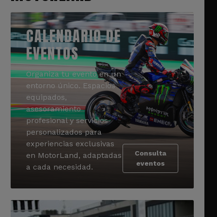
CALENDARIO DE
EVENTOS
Organiza tu evento en un
entorno único. Espacios
equipados,
asesoramiento
profesional y servicios
personalizados para
experiencias exclusivas
Consulta
en MotorLand, adaptadas
eventos
a cada necesidad.