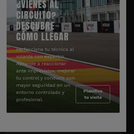
¿VIENES AL
CIRCUITO?
DESCUBRE
CÓMO LLEGAR
Perfecciona tu técnica al
volante con expertos.
Aprende a reaccionar
ante imprevistos, mejorar
tu control y conducir con
mayor seguridad en un
Planifica
entorno controlado y
tu visita
profesional.