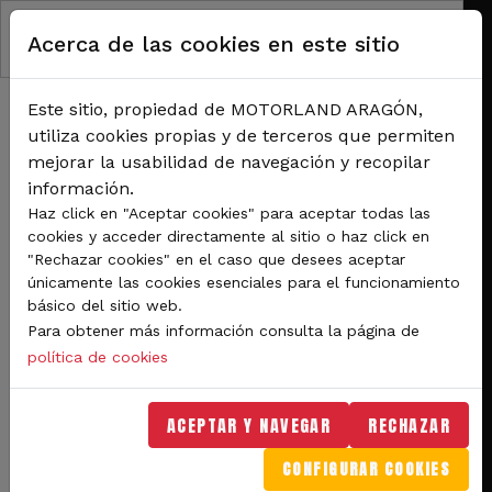
Pasar al contenido principal
Acerca de las cookies en este sitio
Este sitio, propiedad de MOTORLAND ARAGÓN,
utiliza cookies propias y de terceros que permiten
mejorar la usabilidad de navegación y recopilar
información.
RUTA DE NAVEGACIÓN
Haz click en "Aceptar cookies" para aceptar todas las
Inicio
Noticias
cookies y acceder directamente al sitio o haz click en
El Karting de MotorLand Aragón se viste de gala para el domingo de carreras
"Rechazar cookies" en el caso que desees aceptar
del CEK Finetwork
únicamente las cookies esenciales para el funcionamiento
básico del sitio web.
El Karting de MotorLand
Para obtener más información consulta la página de
Aragón se viste de gala
política de cookies
para el domingo de
ACEPTAR Y NAVEGAR
RECHAZAR
carreras del CEK
CONFIGURAR COOKIES
Finetwork