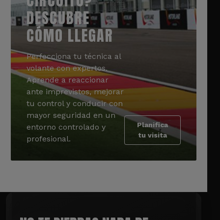
CIRCUITO?
DESCUBRE
CÓMO LLEGAR
Perfecciona tu técnica al
volante con expertos.
Aprende a reaccionar
ante imprevistos, mejorar
tu control y conducir con
mayor seguridad en un
Planifica
entorno controlado y
tu visita
profesional.