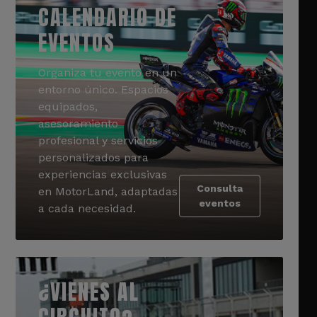
CALENDARIO DE
EVENTOS
Organiza tu evento en un
entorno único. Espacios
equipados,
asesoramiento
profesional y servicios
personalizados para
experiencias exclusivas
Consulta
en MotorLand, adaptadas
eventos
a cada necesidad.
¿VIENES AL