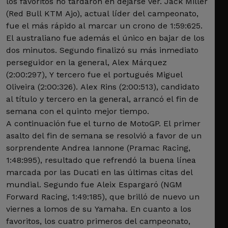
los favoritos no tardaron en dejarse ver. Jack Miller
(Red Bull KTM Ajo), actual líder del campeonato,
fue el más rápido al marcar un crono de 1:59:625.
El australiano fue además el único en bajar de los
dos minutos. Segundo finalizó su más inmediato
perseguidor en la general, Alex Márquez
(2:00:297), Y tercero fue el portugués Miguel
Oliveira (2:00:326). Alex Rins (2:00:513), candidato
al título y tercero en la general, arrancó el fin de
semana con el quinto mejor tiempo.
A continuación fue el turno de MotoGP. El primer
asalto del fin de semana se resolvió a favor de un
sorprendente Andrea Iannone (Pramac Racing,
1:48:995), resultado que refrendó la buena línea
marcada por las Ducati en las últimas citas del
mundial. Segundo fue Aleix Espargaró (NGM
Forward Racing, 1:49:185), que brilló de nuevo un
viernes a lomos de su Yamaha. En cuanto a los
favoritos, los cuatro primeros del campeonato,