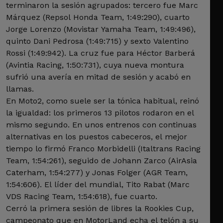
terminaron la sesión agrupados: tercero fue Marc
Márquez (Repsol Honda Team, 1:49:290), cuarto
Jorge Lorenzo (Movistar Yamaha Team, 1:49:496),
quinto Dani Pedrosa (1:49:715) y sexto Valentino
Rossi (1:49:942). La cruz fue para Héctor Barberá
(Avintia Racing, 1:50:731), cuya nueva montura
sufrió una avería en mitad de sesión y acabó en
llamas.
En Moto2, como suele ser la tónica habitual, reinó
la igualdad: los primeros 13 pilotos rodaron en el
mismo segundo. En unos entrenos con continuas
alternativas en los puestos cabeceros, el mejor
tiempo lo firmó Franco Morbidelli (Italtrans Racing
Team, 1:54:261), seguido de Johann Zarco (AirAsia
Caterham, 1:54:277) y Jonas Folger (AGR Team,
1:54:606). El líder del mundial, Tito Rabat (Marc
VDS Racing Team, 1:54:618), fue cuarto.
Cerró la primera sesión de libres la Rookies Cup,
campeonato que en MotorLand echa el telón a su