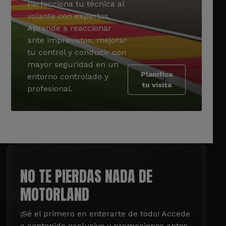
Perfecciona tu técnica al
volante con expertos.
Aprende a reaccionar
ante imprevistos, mejorar
tu control y conducir con
mayor seguridad en un
Planifica
entorno controlado y
tu visita
profesional.
NO TE PIERDAS NADA DE
MOTORLAND
¡Sé el primero en enterarte de todo! Accede 
a contenido exclusivo y promociones antes 