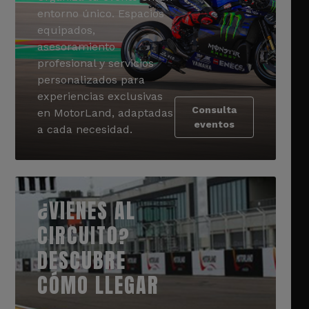
entorno único. Espacios
equipados,
asesoramiento
profesional y servicios
personalizados para
experiencias exclusivas
Consulta
en MotorLand, adaptadas
eventos
a cada necesidad.
¿VIENES AL
CIRCUITO?
DESCUBRE
CÓMO LLEGAR