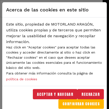
Pasar al contenido principal
Acerca de las cookies en este sitio
Este sitio, propiedad de MOTORLAND ARAGÓN,
utiliza cookies propias y de terceros que permiten
mejorar la usabilidad de navegación y recopilar
información.
RUTA DE NAVEGACIÓN
Haz click en "Aceptar cookies" para aceptar todas las
Inicio
Noticias
cookies y acceder directamente al sitio o haz click en
El Gran Premio Movistar de Aragón MotoGP acelera ya en MotorLand
"Rechazar cookies" en el caso que desees aceptar
únicamente las cookies esenciales para el funcionamiento
El Gran Premio Movistar
básico del sitio web.
Para obtener más información consulta la página de
de Aragón MotoGP acelera
política de cookies
ya en MotorLand
ACEPTAR Y NAVEGAR
RECHAZAR
Arrancó la actividad en pista con la
CONFIGURAR COOKIES
disputa de las dos primeras sesiones de