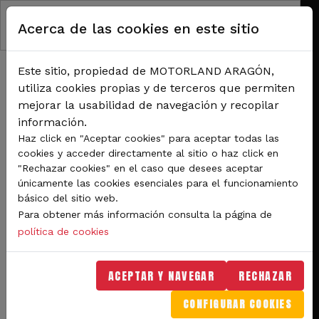
Pasar al contenido principal
Acerca de las cookies en este sitio
Este sitio, propiedad de MOTORLAND ARAGÓN,
utiliza cookies propias y de terceros que permiten
mejorar la usabilidad de navegación y recopilar
información.
RUTA DE NAVEGACIÓN
Haz click en "Aceptar cookies" para aceptar todas las
Inicio
Noticias
cookies y acceder directamente al sitio o haz click en
El FIM CEV Repsol acelera en MotorLand con la primera jornada de actividad en
"Rechazar cookies" en el caso que desees aceptar
pista
únicamente las cookies esenciales para el funcionamiento
básico del sitio web.
El FIM CEV Repsol acelera
Para obtener más información consulta la página de
en MotorLand con la
política de cookies
primera jornada de
ACEPTAR Y NAVEGAR
RECHAZAR
actividad en pista
CONFIGURAR COOKIES