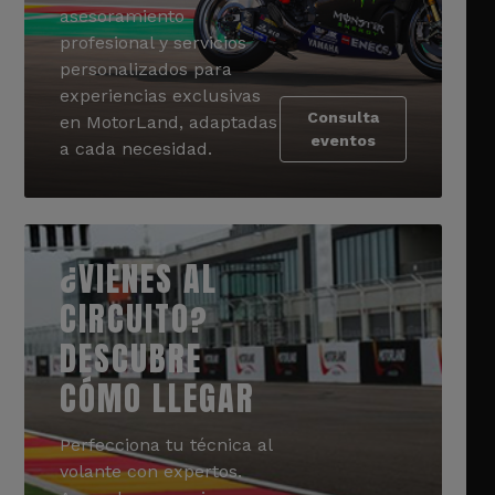
asesoramiento
profesional y servicios
personalizados para
experiencias exclusivas
Consulta
en MotorLand, adaptadas
eventos
a cada necesidad.
¿VIENES AL
CIRCUITO?
DESCUBRE
CÓMO LLEGAR
Perfecciona tu técnica al
volante con expertos.