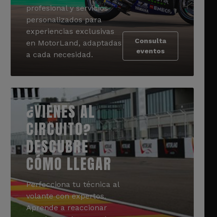
profesional y servicios
personalizados para
experiencias exclusivas
Consulta
en MotorLand, adaptadas
eventos
a cada necesidad.
¿VIENES AL
CIRCUITO?
DESCUBRE
CÓMO LLEGAR
Perfecciona tu técnica al
volante con expertos.
Aprende a reaccionar