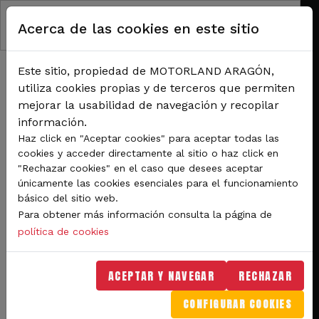
Pasar al contenido principal
Acerca de las cookies en este sitio
Este sitio, propiedad de MOTORLAND ARAGÓN,
utiliza cookies propias y de terceros que permiten
mejorar la usabilidad de navegación y recopilar
información.
RUTA DE NAVEGACIÓN
Haz click en "Aceptar cookies" para aceptar todas las
Inicio
Noticias
cookies y acceder directamente al sitio o haz click en
El Campeonato de España de Autocross arranca en MotorLand este fin de
"Rechazar cookies" en el caso que desees aceptar
semana con casi 100 pilotos
únicamente las cookies esenciales para el funcionamiento
básico del sitio web.
El Campeonato de España
Para obtener más información consulta la página de
de Autocross arranca en
política de cookies
MotorLand este fin de
ACEPTAR Y NAVEGAR
RECHAZAR
semana con casi 100
CONFIGURAR COOKIES
pilotos