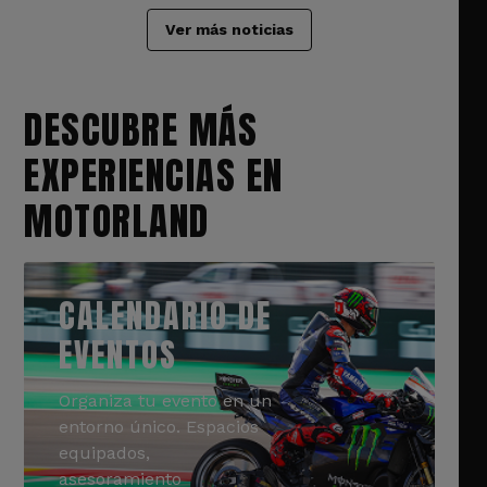
Ver más noticias
DESCUBRE MÁS
EXPERIENCIAS EN
MOTORLAND
CALENDARIO DE
EVENTOS
Organiza tu evento en un
entorno único. Espacios
equipados,
asesoramiento