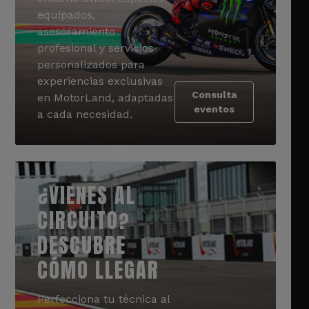
equipados,
asesoramiento
profesional y servicios
personalizados para
experiencias exclusivas
Consulta
en MotorLand, adaptadas
eventos
a cada necesidad.
¿VIENES AL
CIRCUITO?
DESCUBRE
CÓMO LLEGAR
Perfecciona tu técnica al