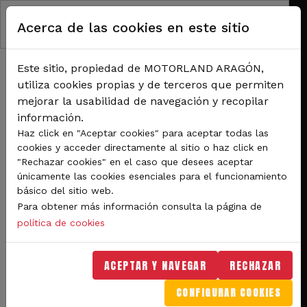
Pasar al contenido principal
Acerca de las cookies en este sitio
Este sitio, propiedad de MOTORLAND ARAGÓN,
utiliza cookies propias y de terceros que permiten
mejorar la usabilidad de navegación y recopilar
información.
RUTA DE NAVEGACIÓN
Haz click en "Aceptar cookies" para aceptar todas las
Inicio
Noticias
cookies y acceder directamente al sitio o haz click en
Domingo de carreras del CEK en el Karting Internacional de Motorland Aragón.
"Rechazar cookies" en el caso que desees aceptar
únicamente las cookies esenciales para el funcionamiento
Domingo de carreras del
básico del sitio web.
Para obtener más información consulta la página de
CEK en el Karting
política de cookies
Internacional de
Motorland Aragón.
ACEPTAR Y NAVEGAR
RECHAZAR
CONFIGURAR COOKIES
Las diez primeras carreras del