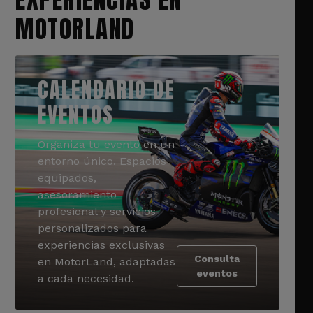
MOTORLAND
CALENDARIO DE
EVENTOS
Organiza tu evento en un
entorno único. Espacios
equipados,
asesoramiento
profesional y servicios
personalizados para
experiencias exclusivas
Consulta
en MotorLand, adaptadas
eventos
a cada necesidad.