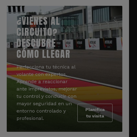
¿VIENES AL
CIRCUITO?
DESCUBRE
CÓMO LLEGAR
Perfecciona tu técnica al
volante con expertos.
Aprende a reaccionar
ante imprevistos, mejorar
tu control y conducir con
mayor seguridad en un
Planifica
entorno controlado y
tu visita
profesional.