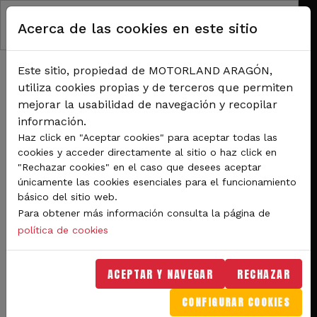
Pasar al contenido principal
Acerca de las cookies en este sitio
Este sitio, propiedad de MOTORLAND ARAGÓN,
utiliza cookies propias y de terceros que permiten
mejorar la usabilidad de navegación y recopilar
información.
RUTA DE NAVEGACIÓN
Haz click en "Aceptar cookies" para aceptar todas las
Inicio
Noticias
cookies y acceder directamente al sitio o haz click en
Diez trepidantes carreras disputadas en la penúltima prueba del nacional de
"Rechazar cookies" en el caso que desees aceptar
karting en MotorLand Aragón
únicamente las cookies esenciales para el funcionamiento
básico del sitio web.
Diez trepidantes carreras
Para obtener más información consulta la página de
disputadas en la
política de cookies
penúltima prueba del
ACEPTAR Y NAVEGAR
RECHAZAR
nacional de karting en
CONFIGURAR COOKIES
MotorLand Aragón