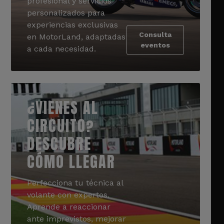
profesional y servicios
personalizados para
experiencias exclusivas
Consulta
en MotorLand, adaptadas
eventos
a cada necesidad.
¿VIENES AL
CIRCUITO?
DESCUBRE
CÓMO LLEGAR
Perfecciona tu técnica al
volante con expertos.
Aprende a reaccionar
ante imprevistos, mejorar