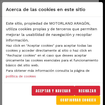
RUTA DE NAVEGACIÓN
Pasar al contenido principal
Acerca de las cookies en este sitio
Inicio
Noticias
Comienza la Copa España de Velocidad y aragonés de motociclismo en
MotorLand Aragón
Este sitio, propiedad de MOTORLAND ARAGÓN,
Comienza la Copa España
utiliza cookies propias y de terceros que permiten
mejorar la usabilidad de navegación y recopilar
de Velocidad y aragonés
información.
de motociclismo en
Haz click en "Aceptar cookies" para aceptar todas las
cookies y acceder directamente al sitio o haz click en
MotorLand Aragón
"Rechazar cookies" en el caso que desees aceptar
únicamente las cookies esenciales para el funcionamiento
básico del sitio web.
Este sábado se disputaron los
Para obtener más información consulta la página de
entrenamientos cronometrados y la
política de cookies
carrera de la categoría Clásicas en la que
Antonio Irizabal logró la victoria. Para la
ACEPTAR Y NAVEGAR
RECHAZAR
jornada dominical quedarán por
CONFIGURAR COOKIES
disputarse cuatro carreras más.