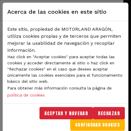
Pasar al contenido principal
Acerca de las cookies en este sitio
Este sitio, propiedad de MOTORLAND ARAGÓN,
utiliza cookies propias y de terceros que permiten
mejorar la usabilidad de navegación y recopilar
información.
RUTA DE NAVEGACIÓN
Haz click en "Aceptar cookies" para aceptar todas las
Inicio
Noticias
cookies y acceder directamente al sitio o haz click en
Comienza la acción en Motorland Aragón. Arranca WorldSBK.
"Rechazar cookies" en el caso que desees aceptar
únicamente las cookies esenciales para el funcionamiento
Comienza la acción en
básico del sitio web.
Para obtener más información consulta la página de
Motorland Aragón.
política de cookies
Arranca WorldSBK.
ACEPTAR Y NAVEGAR
RECHAZAR
El piloto turco, Toprak Razgatlioglu,
CONFIGURAR COOKIES
lidera con su Yamaha YZF R1 el primer