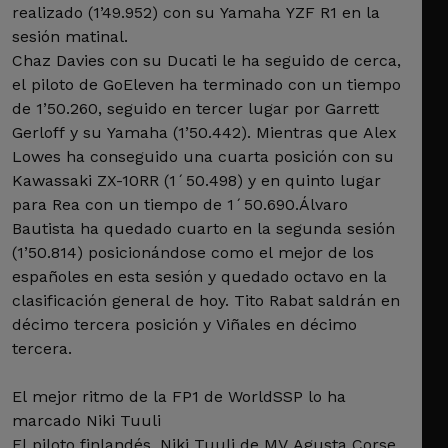
realizado (1’49.952) con su Yamaha YZF R1 en la
sesión matinal.
Chaz Davies con su Ducati le ha seguido de cerca,
el piloto de GoEleven ha terminado con un tiempo
de 1’50.260, seguido en tercer lugar por Garrett
Gerloff y su Yamaha (1’50.442). Mientras que Alex
Lowes ha conseguido una cuarta posición con su
Kawassaki ZX-10RR (1´50.498) y en quinto lugar
para Rea con un tiempo de 1´50.690.Álvaro
Bautista ha quedado cuarto en la segunda sesión
(1’50.814) posicionándose como el mejor de los
españoles en esta sesión y quedado octavo en la
clasificación general de hoy. Tito Rabat saldrán en
décimo tercera posición y Viñales en décimo
tercera.
El mejor ritmo de la FP1 de WorldSSP lo ha
marcado Niki Tuuli
El piloto finlandés, Niki Tuuli de MV Agusta Corse