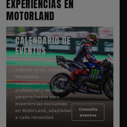
EXPERIENCIAS EN
MOTORLAND
CALENDARIO DE
EVENTOS
Organiza tu evento en un
entorno único. Espacios
equipados,
asesoramiento
profesional y servicios
personalizados para
experiencias exclusivas
Consulta
en MotorLand, adaptadas
eventos
a cada necesidad.