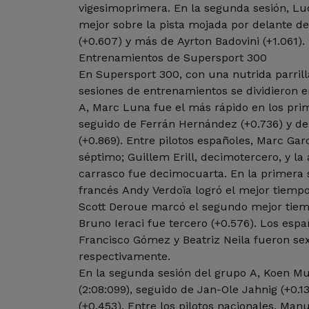
vigesimoprimera. En la segunda sesión, Luc
mejor sobre la pista mojada por delante
(+0.607) y más de Ayrton Badovini (+1.061).
Entrenamientos de Supersport 300
En Supersport 300, con una nutrida parrill
sesiones de entrenamientos se dividieron e
A, Marc Luna fue el más rápido en los prime
seguido de Ferrán Hernández (+0.736) y de
(+0.869). Entre pilotos españoles, Marc Gar
séptimo; Guillem Erill, decimotercero, y l
carrasco fue decimocuarta. En la primera s
francés Andy Verdoïa logró el mejor tiempo
Scott Deroue marcó el segundo mejor tiempo
Bruno Ieraci fue tercero (+0.576). Los esp
Francisco Gómez y Beatriz Neila fueron se
respectivamente.
En la segunda sesión del grupo A, Koen Muf
(2:08:099), seguido de Jan-Ole Jahnig (+0.
(+0.453). Entre los pilotos nacionales, Man