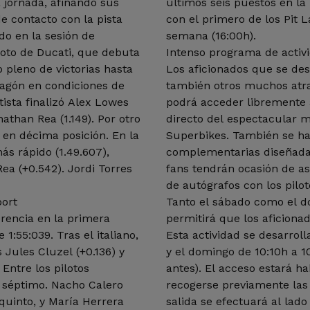
 jornada, afinando sus
últimos seis puestos en la 
 contacto con la pista
con el primero de los Pit 
do en la sesión de
semana (16:00h).
loto de Ducati, que debuta
Intenso programa de activi
 pleno de victorias hasta
Los aficionados que se des
agón en condiciones de
también otros muchos atrac
ista finalizó Alex Lowes
podrá acceder libremente 
nathan Rea (1.149). Por otro
directo del espectacular 
ó en décima posición. En la
Superbikes. También se h
ás rápido (1.49.607),
complementarias diseñadas
ea (+0.542). Jordi Torres
fans tendrán ocasión de as
de autógrafos con los pil
port
Tanto el sábado como el d
erencia en la primera
permitirá que los aficiona
:55:039. Tras el italiano,
Esta actividad se desarroll
 Jules Cluzel (+0.136) y
y el domingo de 10:10h a 1
Entre los pilotos
antes). El acceso estará ha
, séptimo. Nacho Calero
recogerse previamente las 
uinto, y María Herrera
salida se efectuará al lad