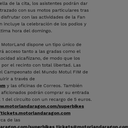
ella de la cita, los asistentes podrán dar
 trazado con sus motos particulares tras
disfrutar con las actividades de la Fan
 incluye la celebración de los podios y
ltima hora del domingo.
, MotorLand dispone un tipo único de
rá acceso tanto a las gradas como el
locidad alcañizano, de modo que los
or el recinto con total libertad. Las
del Campeonato del Mundo Motul FIM de
irir a través de
om
y las oficinas de Correos. También
s aficionados podrán comprar su entrada
a 1 del circuito con un recargo de 5 euros.
w.motorlandaragon.com/superbikes
//tickets.motorlandaragon.com
ca de las
aragon.com/superbikes
tickets@motorlandaragon.co