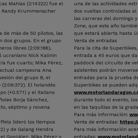
as Mahias (2:14322) fue el
una de las actividades estr
 de Randy Krummenacher
dos vueltas controladas al
las carreras del domingo y 
Zone, que este año también
a de más de 50 pilotos, las
que estará abierta hasta ú
n dos grupos. En el grupo
Venta de entradas
ros libres (2:09:186),
Para la cita de Superbikes
l ucraniano Nick Kalinin
entrada a 45 euros que da
cía fue cuarto; Mika Pérez,
paddock del circuito de ve
a actual campeona Ana
asistentes podrán moverse p
esión del grupo B, el
entradas para la prueba 
 (2:09:372). El holandés
Superbikes se pueden adqu
 (+0.571) y el italiano
www.motorlandaragon.c
añoles Borja Sánchez,
durante todo el evento, lo
xto, séptimo y novena
en las taquillas de la grad
Para más información:
ww
fels lideró los tiempos
Venta de entradas:
https:
132) y de Galang Hendra
Para más información acer
uel González, Mika Pérez y
entradas:
www.motorland