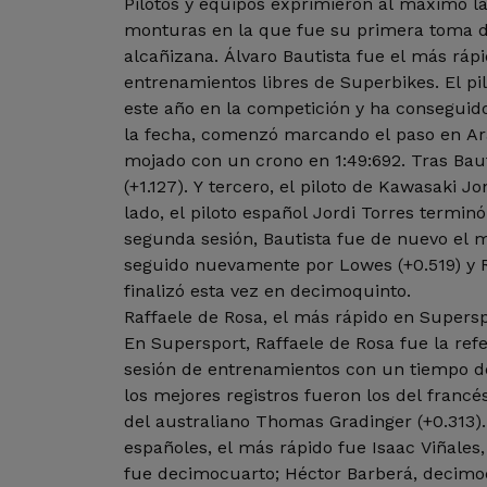
Pilotos y equipos exprimieron al máximo la
monturas en la que fue su primera toma de
alcañizana. Álvaro Bautista fue el más rápi
entrenamientos libres de Superbikes. El pi
este año en la competición y ha conseguido
la fecha, comenzó marcando el paso en Ar
mojado con un crono en 1:49:692. Tras Baut
(+1.127). Y tercero, el piloto de Kawasaki Jo
lado, el piloto español Jordi Torres termin
segunda sesión, Bautista fue de nuevo el m
seguido nuevamente por Lowes (+0.519) y R
finalizó esta vez en decimoquinto.
Raffaele de Rosa, el más rápido en Supers
En Supersport, Raffaele de Rosa fue la ref
sesión de entrenamientos con un tiempo de 1
los mejores registros fueron los del francés
del australiano Thomas Gradinger (+0.313). 
españoles, el más rápido fue Isaac Viñales
fue decimocuarto; Héctor Barberá, decimoq