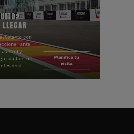
CUITO?
 LLEGAR
al volante con
accionar ante
 control y
Planifica tu
guridad en un
visita
ofesional.