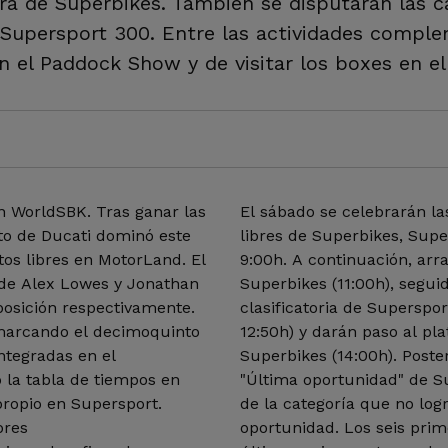
era de Superbikes. También se disputarán las c
 Supersport 300. Entre las actividades comple
n el Paddock Show y de visitar los boxes en el
n WorldSBK. Tras ganar las
El sábado se celebrarán l
loto de Ducati dominó este
libres de Superbikes, Supe
os libres en MotorLand. El
9:00h. A continuación, arr
 de Alex Lowes y Jonathan
Superbikes (11:00h), seguid
posición respectivamente.
clasificatoria de Superspor
a marcando el decimoquinto
12:50h) y darán paso al pla
ntegradas en el
Superbikes (14:00h). Poste
 la tabla de tiempos en
"Última oportunidad" de Sup
propio en Supersport.
de la categoría que no log
bres
oportunidad. Los seis prim