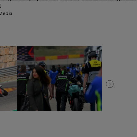
48
 Media