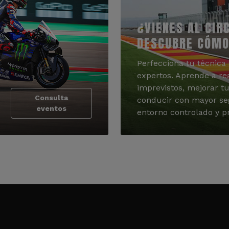
¿VIENES AL CIR
DESCUBRE CÓMO
Perfecciona tu técnica 
expertos. Aprende a re
imprevistos, mejorar tu
Consulta
conducir con mayor se
eventos
entorno controlado y pr