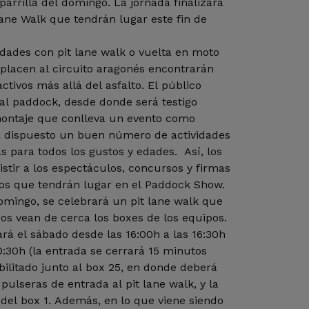
parrilla del domingo. La jornada finalizará
Lane Walk que tendrán lugar este fin de
dades con pit lane walk o vuelta en moto
placen al circuito aragonés encontrarán
tivos más allá del asfalto. El público
al paddock, desde donde será testigo
montaje que conlleva un evento como
a dispuesto un buen número de actividades
 para todos los gustos y edades. Así, los
istir a los espectáculos, concursos y firmas
otos que tendrán lugar en el Paddock Show.
omingo, se celebrará un pit lane walk que
dos vean de cerca los boxes de los equipos.
ará el sábado desde las 16:00h a las 16:30h
0:30h (la entrada se cerrará 15 minutos
bilitado junto al box 25, en donde deberá
pulseras de entrada al pit lane walk, y la
o del box 1. Además, en lo que viene siendo