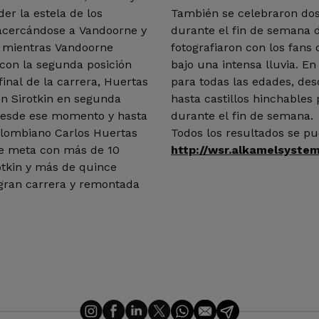
er la estela de los
También se celebraron dos 
acercándose a Vandoorne y
durante el fin de semana d
a mientras Vandoorne
fotografiaron con los fans 
con la segunda posición
bajo una intensa lluvia. E
final de la carrera, Huertas
para todas las edades, des
on Sirotkin en segunda
hasta castillos hinchable
 Desde ese momento y hasta
durante el fin de semana.
olombiano Carlos Huertas
Todos los resultados se pu
 de meta con más de 10
http://wsr.alkamelsyste
otkin y más de quince
 gran carrera y remontada