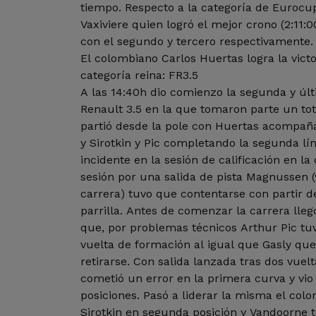
tiempo. Respecto a la categoría de Eurocu
Vaxiviere quien logró el mejor crono (2:11:
con el segundo y tercero respectivamente.
El colombiano Carlos Huertas logra la vict
categoría reina: FR3.5
A las 14:40h dio comienzo la segunda y úl
Renault 3.5 en la que tomaron parte un to
partió desde la pole con Huertas acompañá
y Sirotkin y Pic completando la segunda lín
incidente en la sesión de calificación en l
sesión por una salida de pista Magnussen 
carrera) tuvo que contentarse con partir d
parrilla. Antes de comenzar la carrera lleg
que, por problemas técnicos Arthur Pic tuv
vuelta de formación al igual que Gasly qu
retirarse. Con salida lanzada tras dos vuelt
cometió un error en la primera curva y vi
posiciones. Pasó a liderar la misma el col
Sirotkin en segunda posición y Vandoorne t