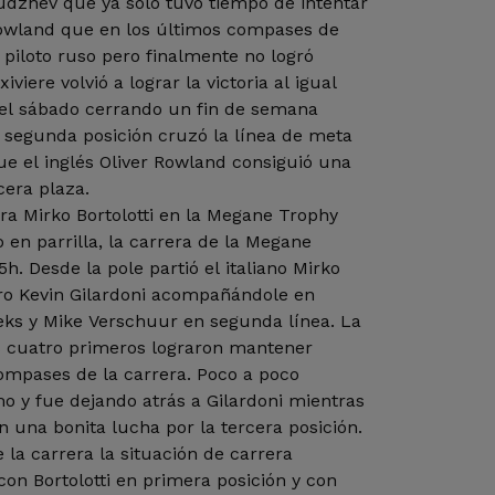
udzhev que ya sólo tuvo tiempo de intentar
owland que en los últimos compases de
piloto ruso pero finalmente no logró
iviere volvió a lograr la victoria al igual
del sábado cerrando un fin de semana
 segunda posición cruzó la línea de meta
e el inglés Oliver Rowland consiguió una
cera plaza.
ra Mirko Bortolotti en la Megane Trophy
en parrilla, la carrera de la Megane
. Desde la pole partió el italiano Mirko
ro Kevin Gilardoni acompañándole en
eks y Mike Verschuur en segunda línea. La
os cuatro primeros lograron mantener
ompases de la carrera. Poco a poco
mo y fue dejando atrás a Gilardoni mientras
n una bonita lucha por la tercera posición.
 la carrera la situación de carrera
on Bortolotti en primera posición y con