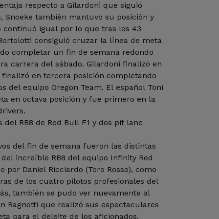
ntaja respecto a Gilardoni que siguió
s, Snoeke también mantuvo su posición y
 continuó igual por lo que tras los 43
ortolotti consiguió cruzar la línea de meta
ndo completar un fin de semana redondo
era carrera del sábado. Gilardoni finalizó en
finalizó en tercera posición completando
os del equipo Oregon Team. El español Toni
ta en octava posición y fue primero en la
rivers.
 del RB8 de Red Bull F1 y dos pit lane
vos del fin de semana fueron las distintas
 del increíble RB8 del equipo Infinity Red
do por Daniel Ricciardo (Toro Rosso), como
as de los cuatro pilotos profesionales del
ás, también se pudo ver nuevamente al
ean Ragnotti que realizó sus espectaculares
a para el deleite de los aficionados.