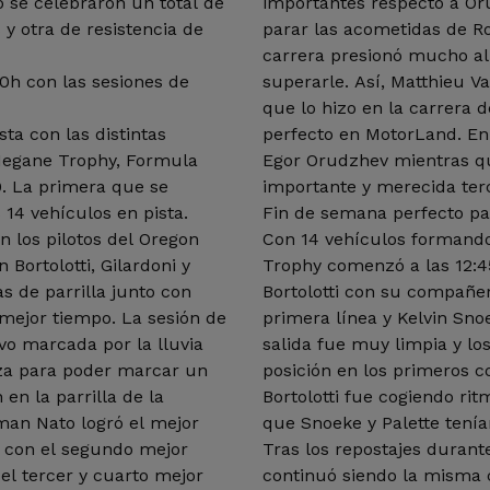
do se celebraron un total de
importantes respecto a Or
y otra de resistencia de
parar las acometidas de R
carrera presionó mucho al 
20h con las sesiones de
superarle. Así, Matthieu Vax
que lo hizo en la carrera 
ta con las distintas
perfecto en MotorLand. En
 Megane Trophy, Formula
Egor Orudzhev mientras qu
. La primera que se
importante y merecida ter
 14 vehículos en pista.
Fin de semana perfecto pa
n los pilotos del Oregon
Con 14 vehículos formando 
Bortolotti, Gilardoni y
Trophy comenzó a las 12:45h
s de parrilla junto con
Bortolotti con su compañe
mejor tiempo. La sesión de
primera línea y Kelvin Sno
vo marcada por la lluvia
salida fue muy limpia y l
eza para poder marcar un
posición en los primeros c
en la parrilla de la
Bortolotti fue cogiendo rit
man Nato logró el mejor
que Snoeke y Palette tenía
s con el segundo mejor
Tras los repostajes durante
 el tercer y cuarto mejor
continuó siendo la misma c