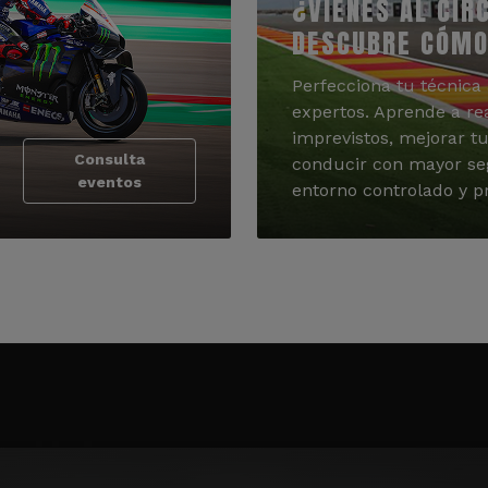
¿VIENES AL CIR
DESCUBRE CÓMO
Perfecciona tu técnica 
expertos. Aprende a re
imprevistos, mejorar tu
Consulta
conducir con mayor se
eventos
entorno controlado y pr