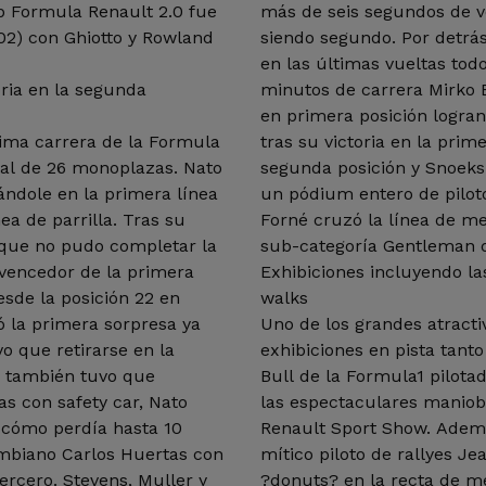
p Formula Renault 2.0 fue
más de seis segundos de ve
002) con Ghiotto y Rowland
siendo segundo. Por detrá
en las últimas vueltas todo
oria en la segunda
minutos de carrera Mirko B
en primera posición logra
tima carrera de la Formula
tras su victoria en la prim
tal de 26 monoplazas. Nato
segunda posición y Snoeks 
ndole en la primera línea
un pódium entero de pilot
ea de parrilla. Tras su
Forné cruzó la línea de me
a que no pudo completar la
sub-categoría Gentleman d
(vencedor de la primera
Exhibiciones incluyendo las
esde la posición 22 en
walks
ó la primera sorpresa ya
Uno de los grandes atracti
o que retirarse en la
exhibiciones en pista tanto
e también tuvo que
Bull de la Formula1 pilota
as con safety car, Nato
las espectaculares maniobr
o cómo perdía hasta 10
Renault Sport Show. Adem
ombiano Carlos Huertas con
mítico piloto de rallyes J
ercero. Stevens, Muller y
?donuts? en la recta de met