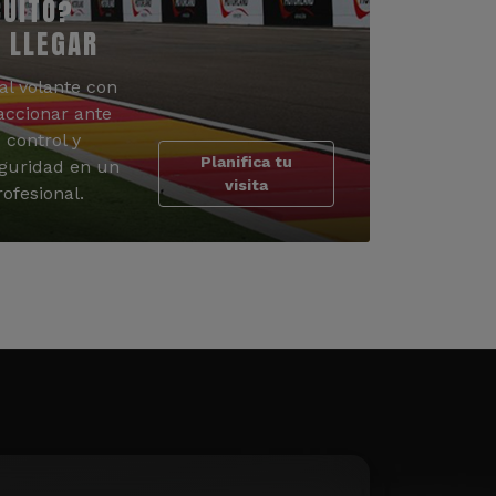
CUITO?
 LLEGAR
al volante con
accionar ante
 control y
Planifica tu
guridad en un
visita
ofesional.