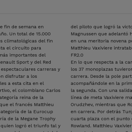
te fin de semana en
del piloto que logró la vict
ño. Un total de 15.000
Magnussen que adelantó has
s climatológicas del fin
en una meritoria novena po
ta el circuito para
Matthieu Vaxiviere intrata
 más importantes del
FR2.0
enault Sport y del Red
En lo que respecta a la ca
s espectaculares carreras y
los 37 monoplazas tuviero
n disfrutar a los
carrera. Desde la pole par
es a esta cita en el
acompañándole en la primer
tivo, el colombiano Carlos
la segunda. Con una salida
ategoría reina de la
línea de meta Vaxiviere ma
que el francés Matthieu
Orudzhev, mientras que Ro
 categoría de la Eurocup
en carrera. Por detrás Tun
oría de la Megane Trophy
cuarta plaza con el punto 
quien logró el triunfo tal y
Rowland. Matthieu Vaxivie