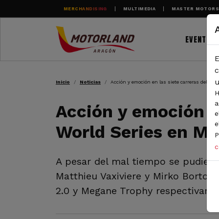
Pasar al contenido principal
MERCHANDISING
MULTIMEDIA
MASTER MOTOR
EVENTOS
E
RUTA DE NAVEGAC
c
u
Inicio
Noticias
Acción y emoción en las siete carreras del fi
H
a
Acción y emoción en
e
e
World Series en M
P
c
A pesar del mal tiempo se pudiero
Matthieu Vaxiviere y Mirko Bortolo
2.0 y Megane Trophy respectivame