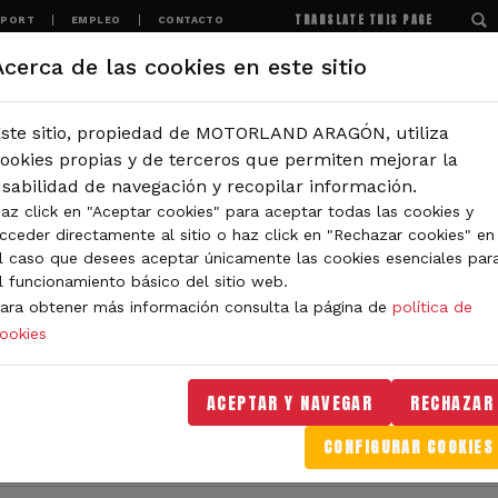
TRANSLATE THIS PAGE
SPORT
EMPLEO
CONTACTO
Acerca de las cookies en este sitio
MOTORLAND
EXPERIENCIAS
NOTICIAS
ste sitio, propiedad de MOTORLAND ARAGÓN, utiliza
IÓN
ookies propias y de terceros que permiten mejorar la
sabilidad de navegación y recopilar información.
n de semana de las World Series en MotorLand Aragón
az click en "Aceptar cookies" para aceptar todas las cookies y
cceder directamente al sitio o haz click en "Rechazar cookies" en
 las siete carreras del fi
l caso que desees aceptar únicamente las cookies esenciales par
l funcionamiento básico del sitio web.
otorLand Aragón
ara obtener más información consulta la página de
política de
ookies
n disfrutar de buenas carreras durante todo el
tti lograron la victoria el domingo en la Form
ACEPTAR Y NAVEGAR
RECHAZAR
nte.
CONFIGURAR COOKIES