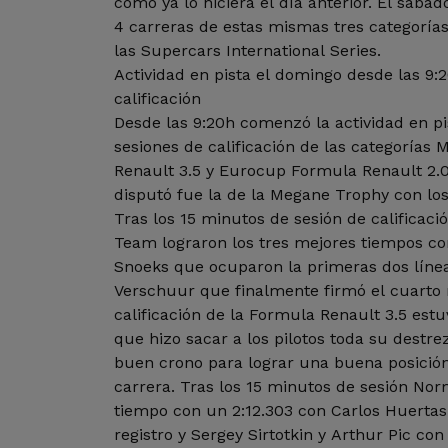
como ya lo hiciera el día anterior. El sába
4 carreras de estas mismas tres categorías 
las Supercars International Series.
Actividad en pista el domingo desde las 9:
calificación
Desde las 9:20h comenzó la actividad en pis
sesiones de calificación de las categorías
Renault 3.5 y Eurocup Formula Renault 2.0
disputó fue la de la Megane Trophy con los
Tras los 15 minutos de sesión de calificació
Team lograron los tres mejores tiempos con 
Snoeks que ocuparon la primeras dos línea
Verschuur que finalmente firmó el cuarto 
calificación de la Formula Renault 3.5 estu
que hizo sacar a los pilotos toda su destr
buen crono para lograr una buena posición 
carrera. Tras los 15 minutos de sesión Nor
tiempo con un 2:12.303 con Carlos Huerta
registro y Sergey Sirtotkin y Arthur Pic con