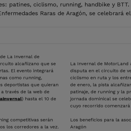
s: patines, ciclismo, running, handbike y BTT. 
Enfermedades Raras de Aragón, se celebrará el 
 de La Invernal de
circuito alcañizano que se
La Invernal de MotorLand a
rtas. El evento integrará
disputa en el circuito de v
linas como running,
ciclismo en ruta y los ent
os deportistas que quieran
de enero, la pista alcañiza
 a través de la web de
patinaje, de running y la 
ainvernal
) hasta el 10 de
jornada dominical se celeb
cuyo recorrido comenzará
ning competitivas serán
Los beneficios para la as
os los corredores a la vez.
Aragón