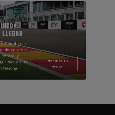
CUITO?
 LLEGAR
al volante con
accionar ante
 control y
Planifica tu
guridad en un
visita
ofesional.