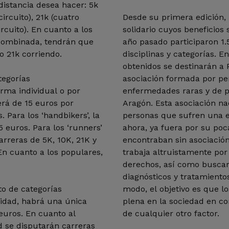
distancia desea hacer: 5k
circuito), 21k (cuatro
Desde su primera edición, 
ircuito). En cuanto a los
solidario cuyos beneficios 
 Combinada, tendrán que
año pasado participaron 1
o 21k corriendo.
disciplinas y categorías. E
obtenidos se destinarán a
tegorías
asociación formada por per
rma individual o por
enfermedades raras y de pe
erá de 15 euros por
Aragón. Esta asociación nac
 Para los ‘handbikers’, la
personas que sufren una 
5 euros. Para los ‘runners’
ahora, ya fuera por su poc
carreras de 5K, 10K, 21K y
encontraban sin asociación
 En cuanto a los populares,
trabaja altruistamente por
derechos, así como busca
diagnósticos y tratamiento
to de categorías
modo, el objetivo es que l
cidad, habrá una única
plena en la sociedad en c
 euros. En cuanto al
de cualquier otro factor.
ad se disputarán carreras