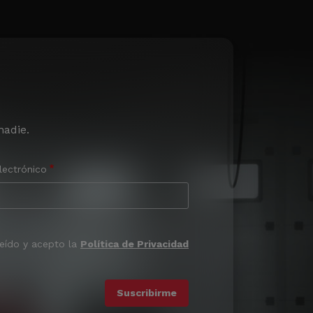
nadie.
lectrónico
leído y acepto la
Política de Privacidad