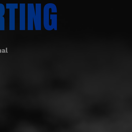
RTING
nal