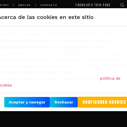
TRANSLATE THIS PAGE
SPORT
EMPLEO
CONTACTO
Acerca de las cookies en este sitio
ENTOS
MOTORLAND
EXPERIENCIAS
NOTICIAS
ste sitio, propiedad de MOTORLAND ARAGÓN, utiliza
ookies propias y de terceros que permiten mejorar la
sabilidad de navegación y recopilar información.
az click en "Aceptar cookies" para aceptar todas las cookies y
cceder directamente al sitio o haz click en "Rechazar cookies" en
l caso que desees aceptar únicamente las cookies esenciales par
l funcionamiento básico del sitio web.
ara obtener más información consulta la página de
política de
ookies
CONFIGURAR COOKIES
Aceptar y navegar
Rechazar