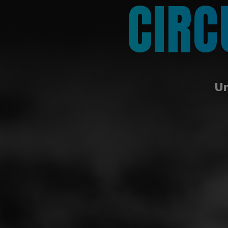
CIRC
Un