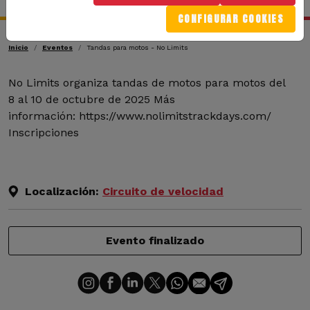
CONFIGURAR COOKIES
Ruta de navegación
Inicio
Eventos
Tandas para motos - No Limits
No Limits organiza tandas de motos para motos del
8 al 10 de octubre de 2025 Más
información: https://www.nolimitstrackdays.com/
Inscripciones
Localización:
Circuito de velocidad
Evento finalizado