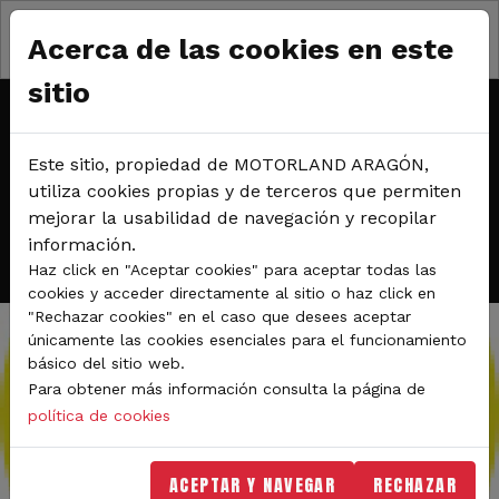
Pasar al contenido principal
Miércoles, jueves y viernes; 8, 9 y 10 de octubre de
Acerca de las cookies en este
2025
Circuito de velocidad
sitio
TANDAS PARA MOTOS - NO
Este sitio, propiedad de MOTORLAND ARAGÓN,
utiliza cookies propias y de terceros que permiten
LIMITS
mejorar la usabilidad de navegación y recopilar
información.
Haz click en "Aceptar cookies" para aceptar todas las
cookies y acceder directamente al sitio o haz click en
"Rechazar cookies" en el caso que desees aceptar
únicamente las cookies esenciales para el funcionamiento
básico del sitio web.
Para obtener más información consulta la página de
política de cookies
ACEPTAR Y NAVEGAR
RECHAZAR