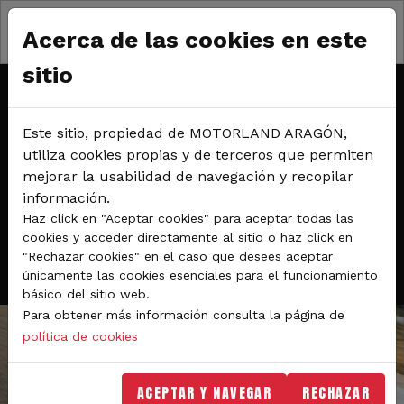
Pasar al contenido principal
Viernes 5, sábado 6 y domingo 7 de septiembre.
Acerca de las cookies en este
Circuito de karting
sitio
TANDAS MOTOS, COCHES Y
Este sitio, propiedad de MOTORLAND ARAGÓN,
KARTS EN EL CIRCUITO DE
utiliza cookies propias y de terceros que permiten
mejorar la usabilidad de navegación y recopilar
KARTING INTERNACIONAL
información.
Haz click en "Aceptar cookies" para aceptar todas las
cookies y acceder directamente al sitio o haz click en
"Rechazar cookies" en el caso que desees aceptar
RESERVA DE TANDAS
únicamente las cookies esenciales para el funcionamiento
básico del sitio web.
Para obtener más información consulta la página de
política de cookies
ACEPTAR Y NAVEGAR
RECHAZAR