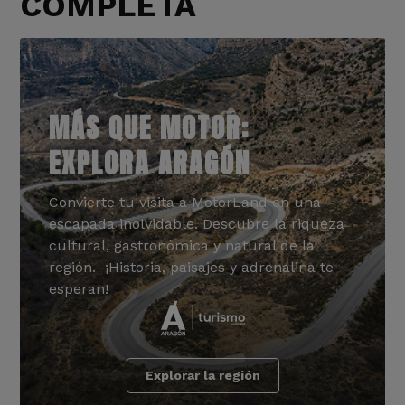
COMPLETA
MÁS QUE MOTOR:
EXPLORA ARAGÓN
Convierte tu visita a MotorLand en una
escapada inolvidable. Descubre la riqueza
cultural, gastronómica y natural de la
región. ¡Historia, paisajes y adrenalina te
esperan!
Explorar la región