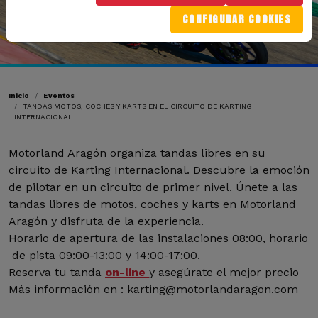
CONFIGURAR COOKIES
Ruta de navegación
Inicio
Eventos
TANDAS MOTOS, COCHES Y KARTS EN EL CIRCUITO DE KARTING
INTERNACIONAL
Motorland Aragón organiza tandas libres en su
circuito de Karting Internacional. Descubre la emoción
de pilotar en un circuito de primer nivel. Únete a las
tandas libres de motos, coches y karts en Motorland
Aragón y disfruta de la experiencia.
Horario de apertura de las instalaciones 08:00, horario
de pista 09:00-13:00 y 14:00-17:00.
Reserva tu tanda
on-line
y asegúrate el mejor precio
Más información en : karting@motorlandaragon.com