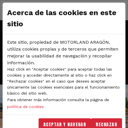
Pasar al contenido principal
Sábado y Domingo 7 y 8 de febrero
Acerca de las cookies en este
Circuito off-road
sitio
TANDAS LIBRES MOTOS EN
Este sitio, propiedad de MOTORLAND ARAGÓN,
EL CIRCUITO DE
utiliza cookies propias y de terceros que permiten
mejorar la usabilidad de navegación y recopilar
MOTOCROSS
información.
Haz click en "Aceptar cookies" para aceptar todas las
cookies y acceder directamente al sitio o haz click en
"Rechazar cookies" en el caso que desees aceptar
únicamente las cookies esenciales para el funcionamiento
básico del sitio web.
Para obtener más información consulta la página de
política de cookies
ACEPTAR Y NAVEGAR
RECHAZAR