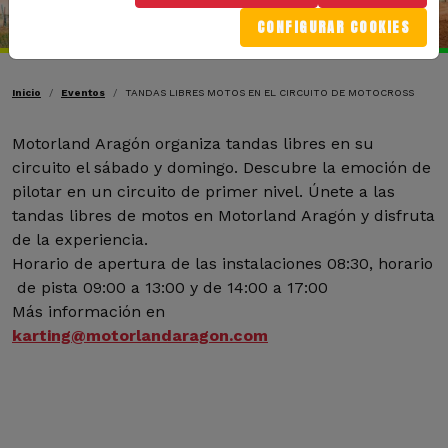
CONFIGURAR COOKIES
Ruta de navegación
Inicio
Eventos
TANDAS LIBRES MOTOS EN EL CIRCUITO DE MOTOCROSS
Motorland Aragón organiza tandas libres en su
circuito el sábado y domingo. Descubre la emoción de
pilotar en un circuito de primer nivel. Únete a las
tandas libres de motos en Motorland Aragón y disfruta
de la experiencia.
Horario de apertura de las instalaciones 08:30, horario
de pista 09:00 a 13:00 y de 14:00 a 17:00
Más información en
karting@motorlandaragon.com