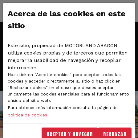
Pasar al contenido principal
Sábado y Domingo 22 y 23 de noviembre
Acerca de las cookies en este
Circuito off-road
sitio
TANDAS LIBRES MOTOS,
Este sitio, propiedad de MOTORLAND ARAGÓN,
EN EL CIRCUITO DE
utiliza cookies propias y de terceros que permiten
mejorar la usabilidad de navegación y recopilar
MOTOCROSS
información.
Haz click en "Aceptar cookies" para aceptar todas las
cookies y acceder directamente al sitio o haz click en
"Rechazar cookies" en el caso que desees aceptar
únicamente las cookies esenciales para el funcionamiento
básico del sitio web.
Para obtener más información consulta la página de
política de cookies
ACEPTAR Y NAVEGAR
RECHAZAR