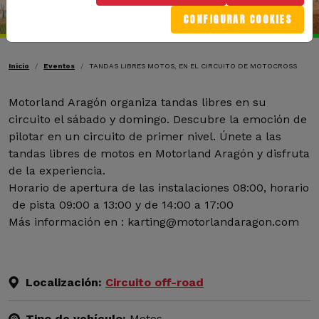
CONFIGURAR COOKIES
Ruta de navegación
Inicio
Eventos
TANDAS LIBRES MOTOS, EN EL CIRCUITO DE MOTOCROSS
Motorland Aragón organiza tandas libres en su
circuito el sábado y domingo. Descubre la emoción de
pilotar en un circuito de primer nivel. Únete a las
tandas libres de motos en Motorland Aragón y disfruta
de la experiencia.
Horario de apertura de las instalaciones 08:00, horario
de pista 09:00 a 13:00 y de 14:00 a 17:00
Más información en : karting@motorlandaragon.com
Localización:
Circuito off-road
Tipo de vehículo:
Motos