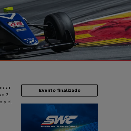
putar
Evento finalizado
up 3
 y el