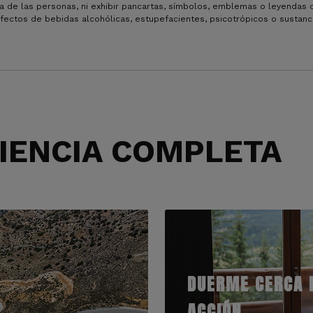
sica de las personas, ni exhibir pancartas, símbolos, emblemas o leyendas 
efectos de bebidas alcohólicas, estupefacientes, psicotrópicos o sustanc
RIENCIA COMPLETA
DUERME CERCA 
ACCIÓN