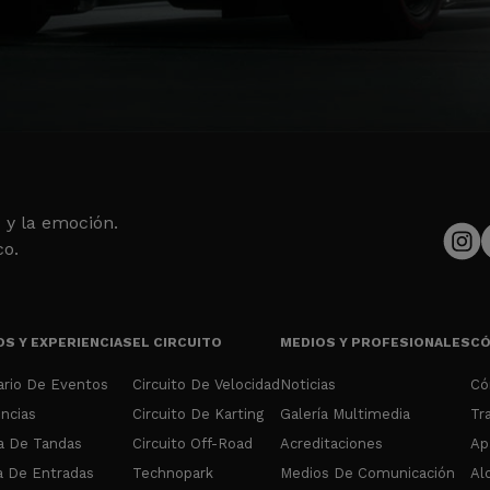
 y la emoción.
co.
S Y EXPERIENCIAS
EL CIRCUITO
MEDIOS Y PROFESIONALES
CÓ
ario De Eventos
Circuito De Velocidad
Noticias
Có
ncias
Circuito De Karting
Galería Multimedia
Tr
a De Tandas
Circuito Off-Road
Acreditaciones
Ap
 De Entradas
Technopark
Medios De Comunicación
Al