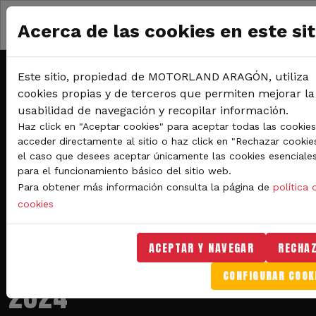
Pasar al contenido principal
1, 2 y
Acerca de las cookies en este sit
3 de
noviembre
de
Este sitio, propiedad de MOTORLAND ARAGÓN, utiliza
2024
cookies propias y de terceros que permiten mejorar la
Circuito
usabilidad de navegación y recopilar información.
de
Haz click en "Aceptar cookies" para aceptar todas las cookies
velocidad
acceder directamente al sitio o haz click en "Rechazar cookie
el caso que desees aceptar únicamente las cookies esenciale
para el funcionamiento básico del sitio web.
MOTORLAND
Para obtener más información consulta la página de
política 
cookies
CLASSIC
ACEPTAR Y NAVEGAR
RECHA
FESTIVAL
CONFIGURAR COOK
2024