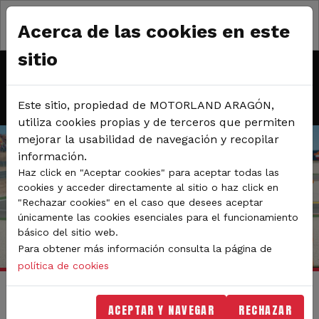
Pasar al contenido principal
13 de diciembre de 2025
Acerca de las cookies en este
JORNADA DE OFICIALES -
sitio
CIRCUITOS CERRADOS
Este sitio, propiedad de MOTORLAND ARAGÓN,
utiliza cookies propias y de terceros que permiten
mejorar la usabilidad de navegación y recopilar
información.
Haz click en "Aceptar cookies" para aceptar todas las
cookies y acceder directamente al sitio o haz click en
"Rechazar cookies" en el caso que desees aceptar
únicamente las cookies esenciales para el funcionamiento
básico del sitio web.
Para obtener más información consulta la página de
política de cookies
Ruta de navegación
Inicio
Eventos
Jornada de Oficiales - Circuitos cerrados
ACEPTAR Y NAVEGAR
RECHAZAR